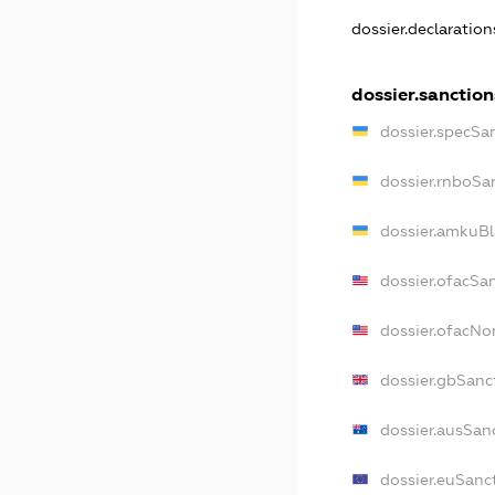
dossier.declaratio
dossier.sanction
dossier.specSa
dossier.rnboSa
dossier.amkuBl
dossier.ofacSa
dossier.ofacN
dossier.gbSanc
dossier.ausSan
dossier.euSanc