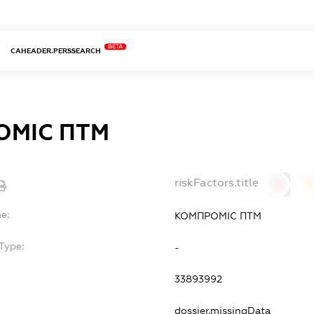
BETA
CAHEADER.PERSSEARCH
ОМІС ПТМ
riskFactors.title
0
0
e:
КОМПРОМІС ПТМ
Type:
-
33893992
dossier.missingData