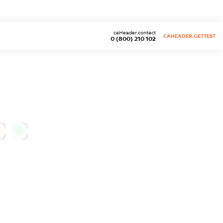
caHeader.contact
CAHEADER.GETTEST
0 (800) 210 102
0