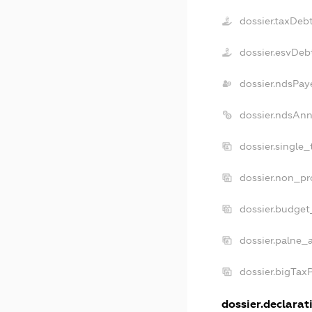
dossier.taxDeb
dossier.esvDeb
dossier.ndsPay
dossier.ndsAnn
dossier.single
dossier.non_pr
dossier.budget
dossier.palne_
dossier.bigTax
dossier.declarati