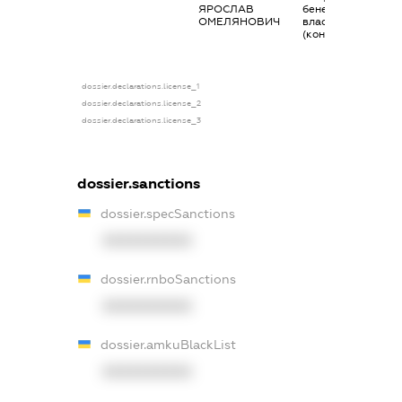
ЯРОСЛАВ
бенефіціарний
ОМЕЛЯНОВИЧ
власник
(контролер)
dossier.declarations.license_1
dossier.declarations.license_2
dossier.declarations.license_3
dossier.sanctions
dossier.specSanctions
XXXXXXXXXX
dossier.rnboSanctions
XXXXXXXXXX
dossier.amkuBlackList
XXXXXXXXXX