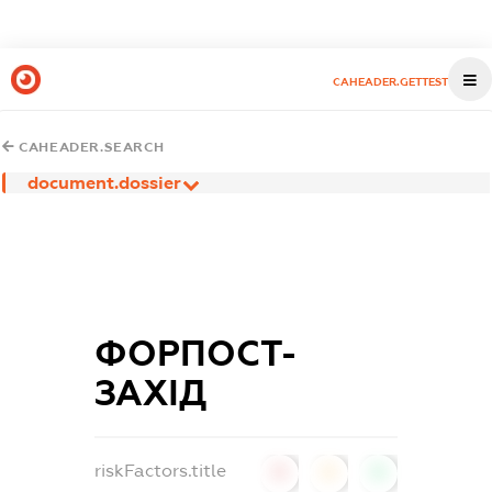
CAHEADER.GETTEST
CAHEADER.SEARCH
document.dossier
ФОРПОСТ-
ЗАХІД
riskFactors.title
0
0
0