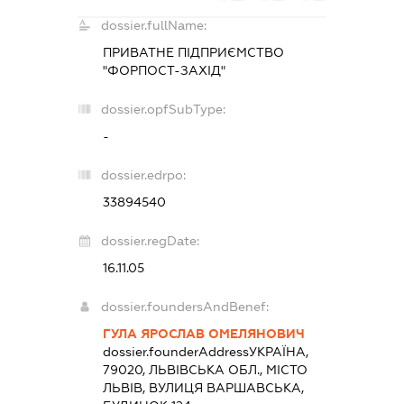
dossier.fullName:
ПРИВАТНЕ ПІДПРИЄМСТВО
"ФОРПОСТ-ЗАХІД"
dossier.opfSubType:
-
dossier.edrpo:
33894540
dossier.regDate:
16.11.05
dossier.foundersAndBenef:
ГУЛА ЯРОСЛАВ ОМЕЛЯНОВИЧ
dossier.founderAddress
УКРАЇНА,
79020, ЛЬВІВСЬКА ОБЛ., МІСТО
ЛЬВІВ, ВУЛИЦЯ ВАРШАВСЬКА,