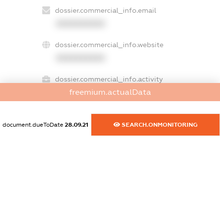
dossier.commercial_info.email
XXXXXXXXXX
dossier.commercial_info.website
XXXXXXXXXX
dossier.commercial_info.activity
freemium.actualData
XXXXXXXXXX
document.dueToDate
28.09.21
SEARCH.ONMONITORING
freemium.exampleText_1
freemium.exampleText_2
freemium.anonymousPerSearch2
FREEMIUM.DETAILS
FREEMIUM.REGISTER