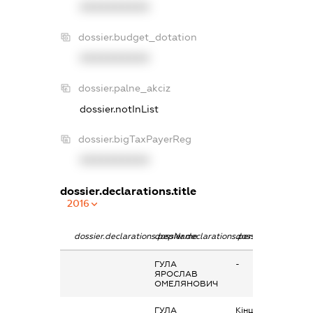
XXXXXXXXXX
dossier.budget_dotation
XXXXXXXXXX
dossier.palne_akciz
dossier.notInList
dossier.bigTaxPayerReg
XXXXXXXXXX
dossier.declarations.title
2016
dossier.declarations.pepName
dossier.declarations.personName
dossier.declaration
ГУЛА
-
ЯРОСЛАВ
ОМЕЛЯНОВИЧ
ГУЛА
Кінцевий