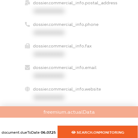
dossier.commercial_info.postal_address
XXXXXXXXXX
dossier.commercial_info.phone
XXXXXXXXXX
dossier.commercial_info.fax
XXXXXXXXXX
dossier.commercial_info.email
XXXXXXXXXX
dossier.commercial_info.website
XXXXXXXXXX
dossier.commercial_info.activity
freemium.actualData
XXXXXXXXXX
document.dueToDate
06.07.25
SEARCH.ONMONITORING