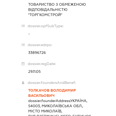
ТОВАРИСТВО З ОБМЕЖЕНОЮ
ВІДПОВІДАЛЬНІСТЮ
"ТОРГКОМСТРОЙ"
dossier.opfSubType:
-
dossier.edrpo:
33896726
dossier.regDate:
29.11.05
dossier.foundersAndBenef:
ТОЛКАЧОВ ВОЛОДИМИР
ВАСИЛЬОВИЧ
dossier.founderAddress
УКРАЇНА,
54003, МИКОЛАЇВСЬКА ОБЛ.,
МІСТО МИКОЛАЇВ,