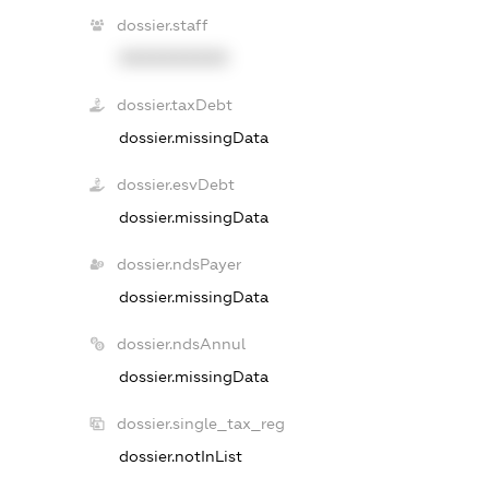
dossier.staff
XXXXXXXXXX
dossier.taxDebt
dossier.missingData
dossier.esvDebt
dossier.missingData
dossier.ndsPayer
dossier.missingData
dossier.ndsAnnul
dossier.missingData
dossier.single_tax_reg
dossier.notInList