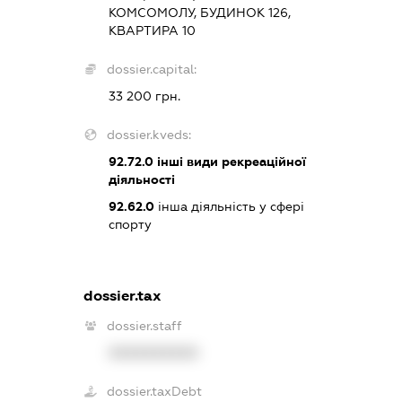
КОМСОМОЛУ, БУДИНОК 126,
КВАРТИРА 10
dossier.capital:
33 200 грн.
dossier.kveds:
92.72.0
інші види рекреаційної
діяльності
92.62.0
інша діяльність у сфері
спорту
dossier.tax
dossier.staff
XXXXXXXXXX
dossier.taxDebt