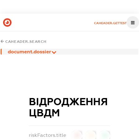
CAHEADER.GETTEST
CAHEADER.SEARCH
document.dossier
ВІДРОДЖЕННЯ
ЦВДМ
riskFactors.title
0
0
0