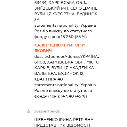
63434, ХАРКІВСЬКА ОБЛ.,
ЗМІЇВСЬКИЙ Р-Н, СЕЛО ДАЧНЕ,
ВУЛИЦЯ КУРОРТНА, БУДИНОК
3А
statements.nationality:
Україна
Розмір внеску до статутного
фонду (грн.):
18 260
(55 %)
КАЛІНІЧЕНКО ГРИГОРІЙ
ЯКОВИЧ
dossier.founderAddress
УКРАЇНА,
61108, ХАРКІВСЬКА ОБЛ., МІСТО
ХАРКІВ, ВУЛИЦЯ АКАДЕМІКА
ВАЛЬТЕРА, БУДИНОК 12,
КВАРТИРА 40
statements.nationality:
Україна
Розмір внеску до статутного
фонду (грн.):
14 940
(45 %)
dossier.heads:
ШЕВЧЕНКО ІРИНА РЕТРІВНА
-
ПРЕДСТАВНИК
ВІДОМОСТІ