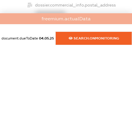
dossier.commercial_info.postal_address
XXXXXXXXXX
freemium.actualData
dossier.commercial_info.phone
XXXXXXXXXX
document.dueToDate
04.05.25
SEARCH.ONMONITORING
dossier.commercial_info.fax
XXXXXXXXXX
dossier.commercial_info.email
XXXXXXXXXX
dossier.commercial_info.website
XXXXXXXXXX
dossier.commercial_info.activity
XXXXXXXXXX