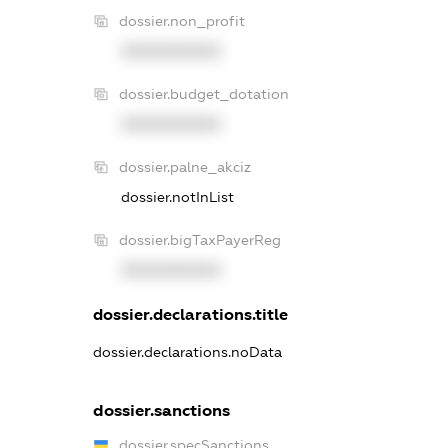
dossier.non_profit
XXXXXXXXXX
dossier.budget_dotation
XXXXXXXXXX
dossier.palne_akciz
dossier.notInList
dossier.bigTaxPayerReg
XXXXXXXXXX
dossier.declarations.title
dossier.declarations.noData
dossier.sanctions
dossier.specSanctions