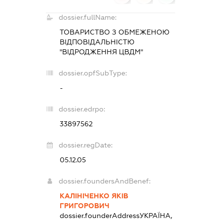
dossier.fullName:
ТОВАРИСТВО З ОБМЕЖЕНОЮ
ВІДПОВІДАЛЬНІСТЮ
"ВІДРОДЖЕННЯ ЦВДМ"
dossier.opfSubType:
-
dossier.edrpo:
33897562
dossier.regDate:
05.12.05
dossier.foundersAndBenef:
КАЛІНІЧЕНКО ЯКІВ
ГРИГОРОВИЧ
dossier.founderAddress
УКРАЇНА,