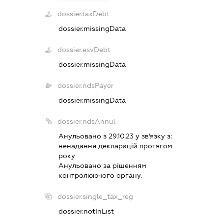
dossier.taxDebt
dossier.missingData
dossier.esvDebt
dossier.missingData
dossier.ndsPayer
dossier.missingData
dossier.ndsAnnul
Анульовано з 29.10.23 у зв'язку з:
ненадання декларацiй протягом
року
Анульовано за рiшенням
контролюючого органу.
dossier.single_tax_reg
dossier.notInList