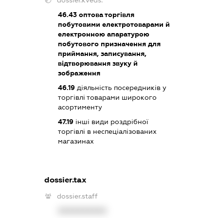
46.43
оптова торгівля
побутовими електротоварами й
електронною апаратурою
побутового призначення для
приймання, записування,
відтворювання звуку й
зображення
46.19
діяльність посередників у
торгівлі товарами широкого
асортименту
47.19
інші види роздрібної
торгівлі в неспеціалізованих
магазинах
dossier.tax
dossier.staff
XXXXXXXXXX