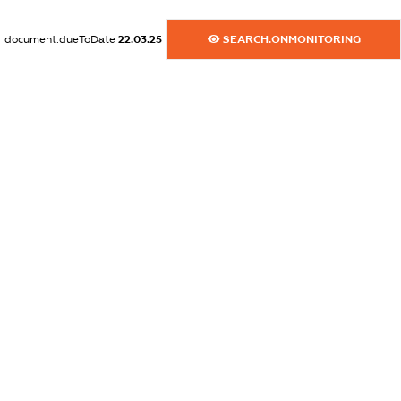
XXXXXXXXXX
document.dueToDate
22.03.25
SEARCH.ONMONITORING
dossier.commercial_info.website
XXXXXXXXXX
dossier.commercial_info.activity
XXXXXXXXXX
freemium.exampleText_1
freemium.exampleText_2
freemium.anonymousPerSearch2
FREEMIUM.DETAILS
FREEMIUM.REGISTER