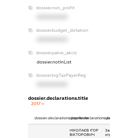
dossier.non_profit
XXXXXXXXXX
dossier.budget_dotation
XXXXXXXXXX
dossier.palne_akciz
dossier.notInList
dossier.bigTaxPayerReg
XXXXXXXXXX
dossier.declarations.title
2017
dossier.declarations.pepName
dossier.declarations.personName
dossier.declaratio
НІКОЛАЄВ ІГОР
Заробітна плата
ВІКТОРОВИЧ
отримана за