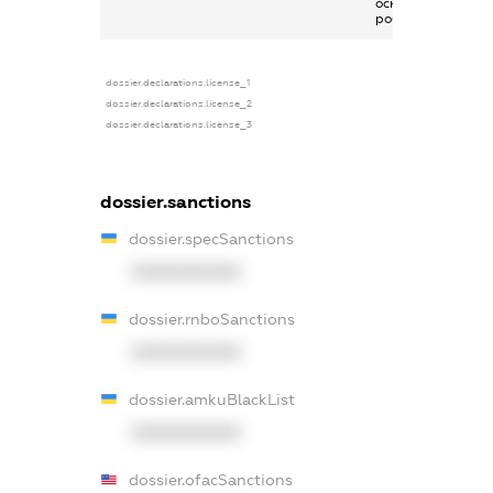
основним місцем
роботи
dossier.declarations.license_1
dossier.declarations.license_2
dossier.declarations.license_3
dossier.sanctions
dossier.specSanctions
XXXXXXXXXX
dossier.rnboSanctions
XXXXXXXXXX
dossier.amkuBlackList
XXXXXXXXXX
dossier.ofacSanctions