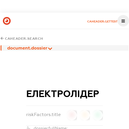
CAHEADER.GETTEST
CAHEADER.SEARCH
document.dossier
ЕЛЕКТРОЛІДЕР
riskFactors.title
0
0
0
dossier.fullName: