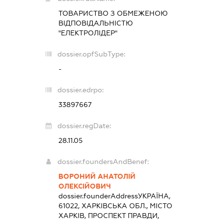
ТОВАРИСТВО З ОБМЕЖЕНОЮ
ВІДПОВІДАЛЬНІСТЮ
"ЕЛЕКТРОЛІДЕР"
dossier.opfSubType:
-
dossier.edrpo:
33897667
dossier.regDate:
28.11.05
dossier.foundersAndBenef:
ВОРОНИЙ АНАТОЛІЙ
ОЛЕКСІЙОВИЧ
dossier.founderAddress
УКРАЇНА,
61022, ХАРКІВСЬКА ОБЛ., МІСТО
ХАРКІВ, ПРОСПЕКТ ПРАВДИ,