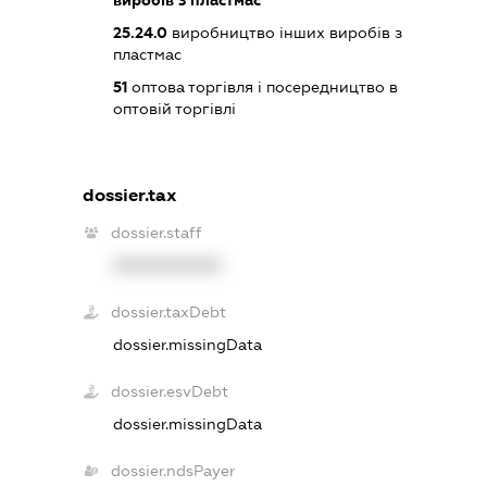
виробів з пластмас
25.24.0
виробництво інших виробів з
пластмас
51
оптова торгівля і посередництво в
оптовій торгівлі
dossier.tax
dossier.staff
XXXXXXXXXX
dossier.taxDebt
dossier.missingData
dossier.esvDebt
dossier.missingData
dossier.ndsPayer