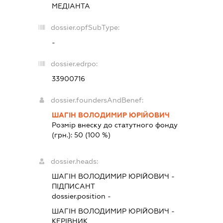
МЕДІАНТА
dossier.opfSubType:
-
dossier.edrpo:
33900716
dossier.foundersAndBenef:
ШАГІН ВОЛОДИМИР ЮРІЙОВИЧ
Розмір внеску до статутного фонду
(грн.):
50
(100 %)
dossier.heads:
ШАГІН ВОЛОДИМИР ЮРІЙОВИЧ
-
ПІДПИСАНТ
dossier.position -
ШАГІН ВОЛОДИМИР ЮРІЙОВИЧ
-
КЕРІВНИК