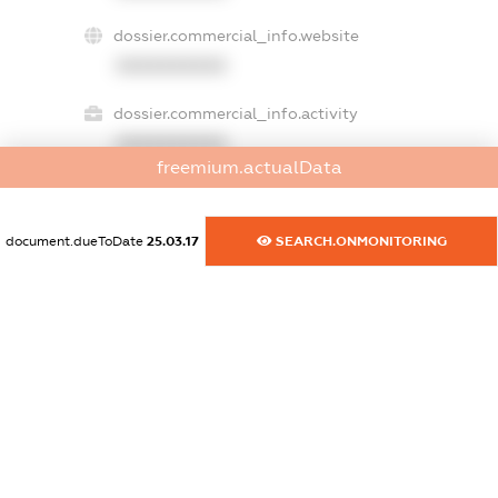
dossier.commercial_info.website
XXXXXXXXXX
dossier.commercial_info.activity
XXXXXXXXXX
freemium.actualData
freemium.exampleText_1
document.dueToDate
25.03.17
SEARCH.ONMONITORING
freemium.exampleText_2
freemium.anonymousPerSearch2
FREEMIUM.DETAILS
FREEMIUM.REGISTER