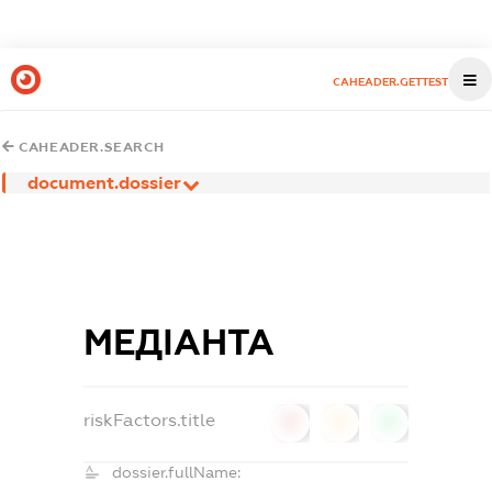
CAHEADER.GETTEST
CAHEADER.SEARCH
document.dossier
МЕДІАНТА
riskFactors.title
0
0
0
dossier.fullName: