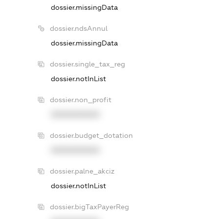
dossier.missingData
dossier.ndsAnnul
dossier.missingData
dossier.single_tax_reg
dossier.notInList
dossier.non_profit
XXXXXXXXXX
dossier.budget_dotation
XXXXXXXXXX
dossier.palne_akciz
dossier.notInList
dossier.bigTaxPayerReg