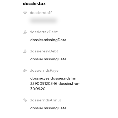
dossier.tax
dossier.staff
XXXXXXXXXX
dossier.taxDebt
dossier.missingData
dossier.esvDebt
dossier.missingData
dossier.ndsPayer
dossier.yes
dossier.ndsInn
339009120346
dossier.from
30.09.20
dossier.ndsAnnul
dossier.missingData