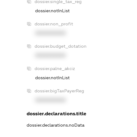
dossier.single_tax_reg
dossier.notInList
dossier.non_profit
XXXXXXXXXX
dossier.budget_dotation
XXXXXXXXXX
dossier.palne_akciz
dossier.notInList
dossier.bigTaxPayerReg
XXXXXXXXXX
dossier.declarations.title
dossier.declarations.noData