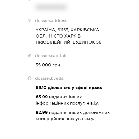
XXXXXXXXXX
dossier.address:
УКРАЇНА, 61153, ХАРКІВСЬКА
ОБЛ., МІСТО ХАРКІВ,
ПР.ЮВІЛЕЙНИЙ, БУДИНОК 56
dossier.capital:
35 000 грн.
dossier.kveds:
69.10
діяльність у сфері права
63.99
надання інших
інформаційних послуг, н.в.і.у.
82.99
надання інших допоміжних
комерційних послуг, н.в.і.у.