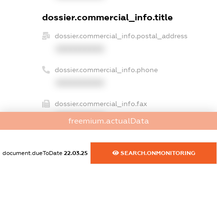
dossier.commercial_info.title
dossier.commercial_info.postal_address
XXXXXXXXXX
dossier.commercial_info.phone
XXXXXXXXXX
dossier.commercial_info.fax
XXXXXXXXXX
freemium.actualData
dossier.commercial_info.email
XXXXXXXXXX
document.dueToDate
22.03.25
SEARCH.ONMONITORING
dossier.commercial_info.website
XXXXXXXXXX
dossier.commercial_info.activity