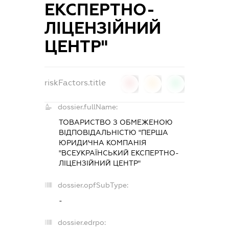
ЕКСПЕРТНО-
ЛІЦЕНЗІЙНИЙ
ЦЕНТР"
riskFactors.title
0
0
0
dossier.fullName:
ТОВАРИСТВО З ОБМЕЖЕНОЮ
ВІДПОВІДАЛЬНІСТЮ "ПЕРША
ЮРИДИЧНА КОМПАНІЯ
"ВСЕУКРАЇНСЬКИЙ ЕКСПЕРТНО-
ЛІЦЕНЗІЙНИЙ ЦЕНТР"
dossier.opfSubType:
-
dossier.edrpo: