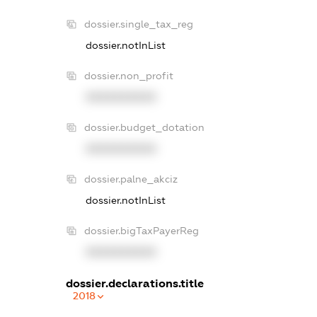
dossier.single_tax_reg
dossier.notInList
dossier.non_profit
XXXXXXXXXX
dossier.budget_dotation
XXXXXXXXXX
dossier.palne_akciz
dossier.notInList
dossier.bigTaxPayerReg
XXXXXXXXXX
dossier.declarations.title
2018