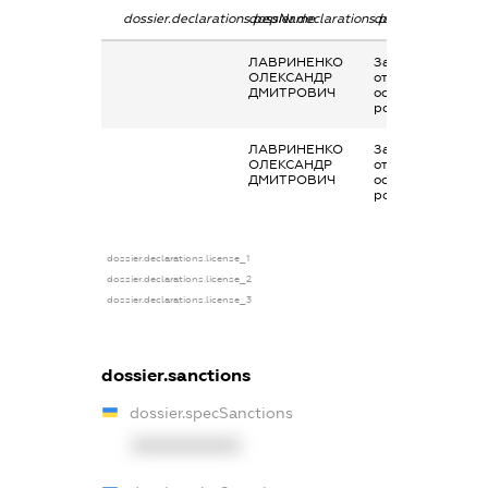
dossier.declarations.pepName
dossier.declarations.personName
dossier.declarati
ЛАВРИНЕНКО
Заробітна плата
ОЛЕКСАНДР
отримана за
ДМИТРОВИЧ
основним місцем
роботи
ЛАВРИНЕНКО
Заробітна плата
ОЛЕКСАНДР
отримана за
ДМИТРОВИЧ
основним місцем
роботи
dossier.declarations.license_1
dossier.declarations.license_2
dossier.declarations.license_3
dossier.sanctions
dossier.specSanctions
XXXXXXXXXX