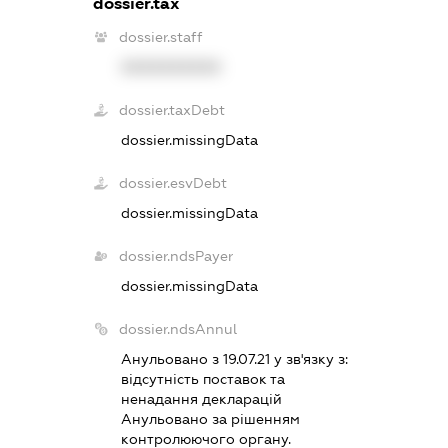
dossier.tax
dossier.staff
XXXXXXXXXX
dossier.taxDebt
dossier.missingData
dossier.esvDebt
dossier.missingData
dossier.ndsPayer
dossier.missingData
dossier.ndsAnnul
Анульовано з 19.07.21 у зв'язку з:
вiдсутнiсть поставок та
ненадання декларацiй
Анульовано за рiшенням
контролюючого органу.