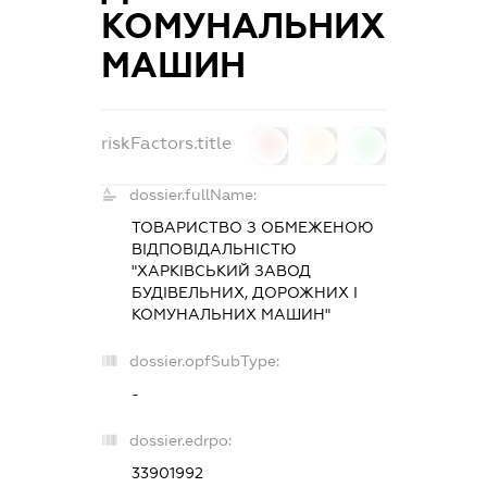
КОМУНАЛЬНИХ
МАШИН
riskFactors.title
0
0
0
dossier.fullName:
ТОВАРИСТВО З ОБМЕЖЕНОЮ
ВІДПОВІДАЛЬНІСТЮ
"ХАРКІВСЬКИЙ ЗАВОД
БУДІВЕЛЬНИХ, ДОРОЖНИХ І
КОМУНАЛЬНИХ МАШИН"
dossier.opfSubType:
-
dossier.edrpo:
33901992