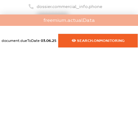
dossier.commercial_info.phone
XXXXXXXXXX
freemium.actualData
dossier.commercial_info.fax
XXXXXXXXXX
document.dueToDate
03.06.25
SEARCH.ONMONITORING
dossier.commercial_info.email
XXXXXXXXXX
dossier.commercial_info.website
XXXXXXXXXX
dossier.commercial_info.activity
XXXXXXXXXX
freemium.exampleText_1
freemium.exampleText_2