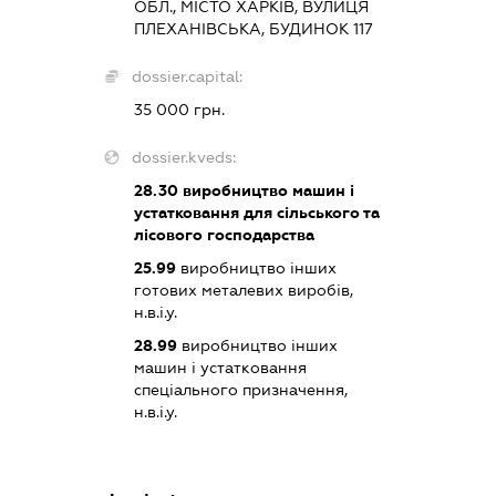
ОБЛ., МІСТО ХАРКІВ, ВУЛИЦЯ
ПЛЕХАНІВСЬКА, БУДИНОК 117
dossier.capital:
35 000 грн.
dossier.kveds:
28.30
виробництво машин і
устатковання для сільського та
лісового господарства
25.99
виробництво інших
готових металевих виробів,
н.в.і.у.
28.99
виробництво інших
машин і устатковання
спеціального призначення,
н.в.і.у.