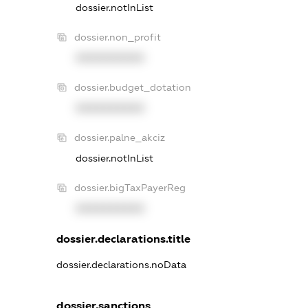
dossier.notInList
dossier.non_profit
XXXXXXXXXX
dossier.budget_dotation
XXXXXXXXXX
dossier.palne_akciz
dossier.notInList
dossier.bigTaxPayerReg
XXXXXXXXXX
dossier.declarations.title
dossier.declarations.noData
dossier.sanctions