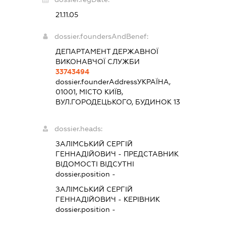
21.11.05
dossier.foundersAndBenef:
ДЕПАРТАМЕНТ ДЕРЖАВНОЇ
ВИКОНАВЧОЇ СЛУЖБИ
33743494
dossier.founderAddress
УКРАЇНА,
01001, МІСТО КИЇВ,
ВУЛ.ГОРОДЕЦЬКОГО, БУДИНОК 13
dossier.heads:
ЗАЛІМСЬКИЙ СЕРГІЙ
ГЕННАДІЙОВИЧ
-
ПРЕДСТАВНИК
ВІДОМОСТІ ВІДСУТНІ
dossier.position -
ЗАЛІМСЬКИЙ СЕРГІЙ
ГЕННАДІЙОВИЧ
-
КЕРІВНИК
dossier.position -