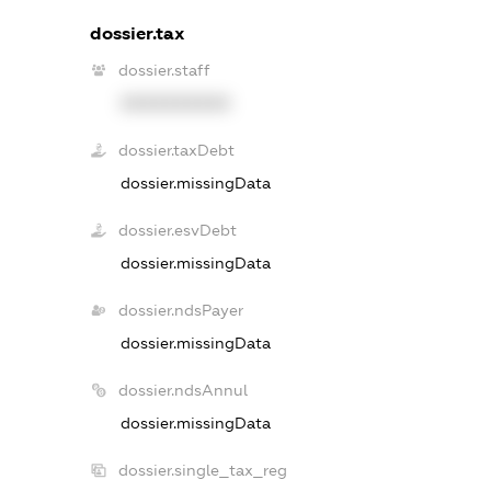
dossier.tax
dossier.staff
XXXXXXXXXX
dossier.taxDebt
dossier.missingData
dossier.esvDebt
dossier.missingData
dossier.ndsPayer
dossier.missingData
dossier.ndsAnnul
dossier.missingData
dossier.single_tax_reg