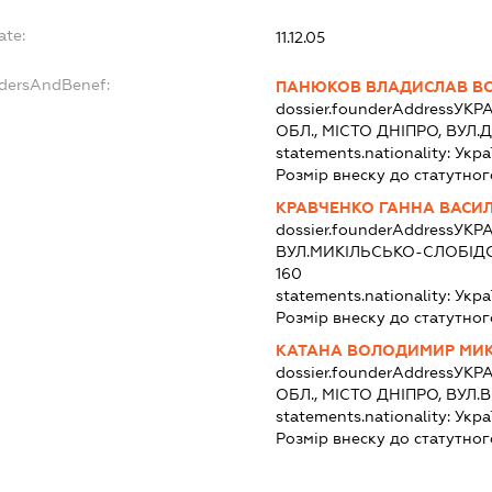
ate:
11.12.05
ndersAndBenef:
ПАНЮКОВ ВЛАДИСЛАВ В
dossier.founderAddress
УКРА
ОБЛ., МІСТО ДНІПРО, ВУЛ
statements.nationality:
Укра
Розмір внеску до статутног
КРАВЧЕНКО ГАННА ВАСИ
dossier.founderAddress
УКРА
ВУЛ.МИКІЛЬСЬКО-СЛОБІДС
160
statements.nationality:
Укра
Розмір внеску до статутног
КАТАНА ВОЛОДИМИР МИ
dossier.founderAddress
УКРА
ОБЛ., МІСТО ДНІПРО, ВУЛ.
statements.nationality:
Укра
Розмір внеску до статутног