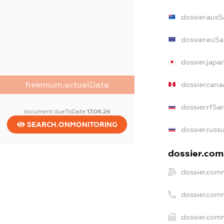
dossier.aus
dossier.euS
dossier.jap
dossier.can
freemium.actualData
dossier.rfSa
document.dueToDate
17.04.26
SEARCH.ONMONITORING
dossier.russ
dossier.com
dossier.com
dossier.com
dossier.comm