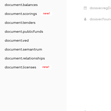
document.balances
dossier.regD
document.scorings
new!
dossier.fou
document.tenders
document.publicfunds
document.ved
document.semantrum
document.relationships
document.licenses
new!