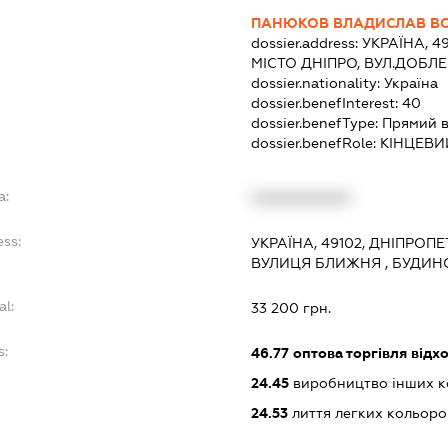
ПАНЮКОВ ВЛАДИСЛАВ В
dossier.address:
УКРАЇНА, 4
МІСТО ДНІПРО, ВУЛ.ДОБЛЕ
dossier.nationality:
Україна
dossier.benefInterest:
40
dossier.benefType:
Прямий в
dossier.benefRole:
КІНЦЕВИ
a:
XXXXXXXXXX
ess:
УКРАЇНА, 49102, ДНІПРОП
ВУЛИЦЯ БЛИЖНЯ , БУДИНО
al:
33 200 грн.
s:
46.77
оптова торгівля відх
24.45
виробництво інших к
24.53
лиття легких кольоро