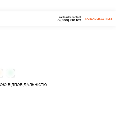
caHeader.contact
CAHEADER.GETTEST
0 (800) 210 102
0
0
ОЮ ВІДПОВІДАЛЬНІСТЮ