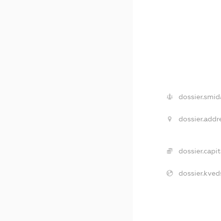
dossier.smid
dossier.addr
dossier.capit
dossier.kved