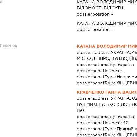
s:
КАТАНА ВОЛОДИМИР МИ
ВІДОМОСТІ ВІДСУТНІ
dossier.position -
КАТАНА ВОЛОДИМИР МИ
dossier.position -
iciaries:
КАТАНА ВОЛОДИМИР МИ
dossier.address:
УКРАЇНА, 4
МІСТО ДНІПРО, ВУЛ.ВОДІЇВ
dossier.nationality:
Україна
dossier.benefInterest:
-
dossier.benefType:
Не прями
dossier.benefRole:
КІНЦЕВИ
КРАВЧЕНКО ГАННА ВАСИ
dossier.address:
УКРАЇНА, 02
ВУЛ.МИКІЛЬСЬКО-СЛОБІДС
160
dossier.nationality:
Україна
dossier.benefInterest:
40
dossier.benefType:
Прямий в
dossier.benefRole:
КІНЦЕВИ