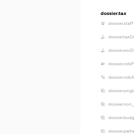
dossier.tax
dossier.staff
dossier.taxD
dossier.esv
dossier.ndsP
dossier.nds
dossier.sing
dossier.non_
dossier.bud
dossier.paln