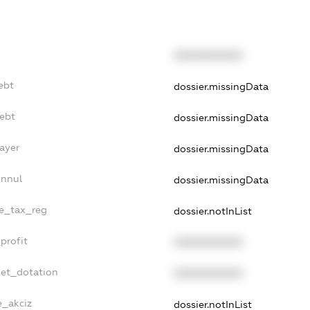
XXXXXXXXXX
ebt
dossier.missingData
Debt
dossier.missingData
ayer
dossier.missingData
Annul
dossier.missingData
le_tax_reg
dossier.notInList
profit
XXXXXXXXXX
get_dotation
XXXXXXXXXX
e_akciz
dossier.notInList