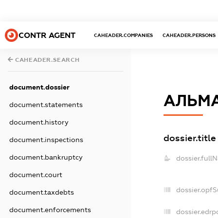
CONTR AGENT
CAHEADER.COMPANIES
CAHEADER.PERSONS
CAHEADER.SEARCH
document.dossier
АЛЬМ
document.statements
document.history
dossier.title
document.inspections
document.bankruptcy
dossier.full
document.court
dossier.opf
document.taxdebts
document.enforcements
dossier.edrp