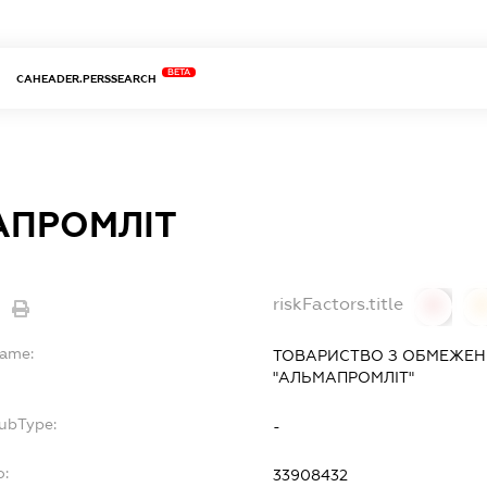
BETA
CAHEADER.PERSSEARCH
АПРОМЛІТ
riskFactors.title
0
Name:
ТОВАРИСТВО З ОБМЕЖЕН
"АЛЬМАПРОМЛІТ"
SubType:
-
o:
33908432