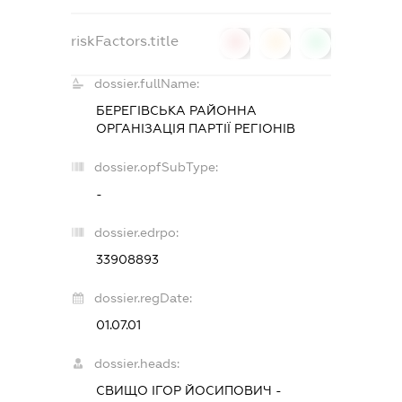
riskFactors.title
0
0
0
dossier.fullName:
БЕРЕГІВСЬКА РАЙОННА
ОРГАНІЗАЦІЯ ПАРТІЇ РЕГІОНІВ
dossier.opfSubType:
-
dossier.edrpo:
33908893
dossier.regDate:
01.07.01
dossier.heads:
СВИЩО ІГОР ЙОСИПОВИЧ
-