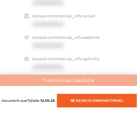
XXXXXXXXXX
dossier.commercial_info.email
XXXXXXXXXX
dossier.commercial_info.website
XXXXXXXXXX
dossier.commercial_info.activity
XXXXXXXXXX
freemium.actualData
freemium.exampleText_1
freemium.exampleText_2
document.dueToDate
12.05.26
SEARCH.ONMONITORING
freemium.anonymousPerSearch2
FREEMIUM.DETAILS
FREEMIUM.REGISTER