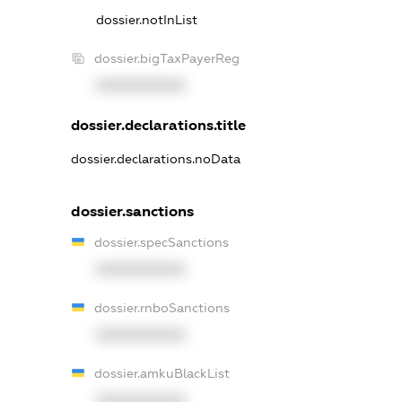
dossier.notInList
dossier.bigTaxPayerReg
XXXXXXXXXX
dossier.declarations.title
dossier.declarations.noData
dossier.sanctions
dossier.specSanctions
XXXXXXXXXX
dossier.rnboSanctions
XXXXXXXXXX
dossier.amkuBlackList
XXXXXXXXXX