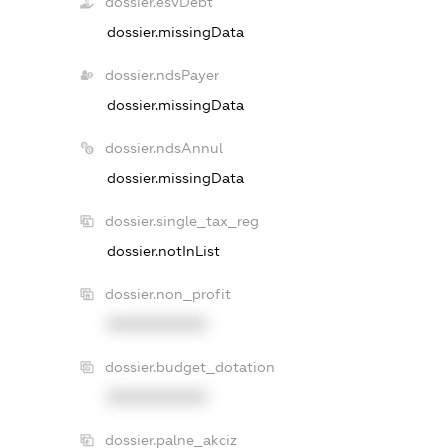
dossier.esvDebt
dossier.missingData
dossier.ndsPayer
dossier.missingData
dossier.ndsAnnul
dossier.missingData
dossier.single_tax_reg
dossier.notInList
dossier.non_profit
XXXXXXXXXX
dossier.budget_dotation
XXXXXXXXXX
dossier.palne_akciz