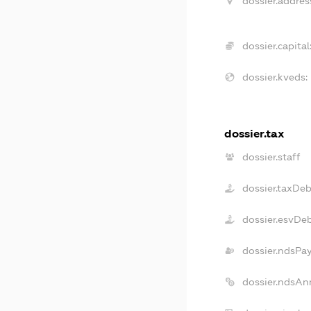
dossier.addres
dossier.capital
dossier.kveds:
dossier.tax
dossier.staff
dossier.taxDeb
dossier.esvDe
dossier.ndsPa
dossier.ndsAn