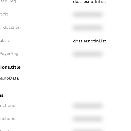
_tax_reg
dossier.notInList
ofit
XXXXXXXXXX
t_dotation
XXXXXXXXXX
akciz
dossier.notInList
xPayerReg
XXXXXXXXXX
ions.title
ons.noData
ns
anctions
XXXXXXXXXX
anctions
XXXXXXXXXX