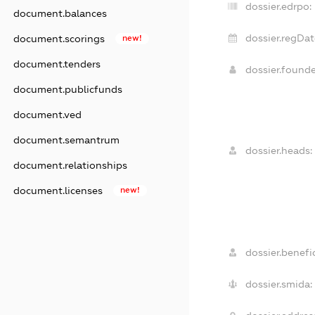
dossier.edrpo:
document.balances
dossier.regDat
document.scorings
new!
document.tenders
dossier.found
document.publicfunds
document.ved
document.semantrum
dossier.heads:
document.relationships
document.licenses
new!
dossier.benefic
dossier.smida: