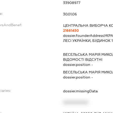
33908977
e:
30.01.06
ersAndBenef:
ЦЕНТРАЛЬНА ВИБОРЧА КО
21661450
dossier.founderAddress
УКРА
ЛЕСІ УКРАЇНКИ, БУДИНОК 1
ВЕСЕЛЬСЬКА МАРІЯ МИКО
ВІДОМОСТІ ВІДСУТНІ
dossier.position -
ВЕСЕЛЬСЬКА МАРІЯ МИКО
dossier.position -
iaries:
dossier.missingData
XXXXXXXXXX