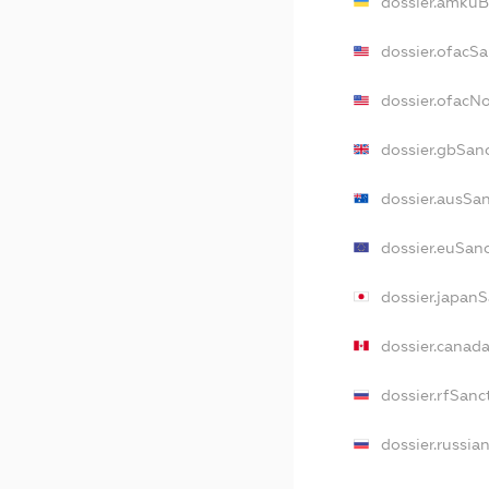
dossier.amkuB
dossier.ofacSa
dossier.ofacN
dossier.gbSan
dossier.ausSa
dossier.euSan
dossier.japan
dossier.canad
dossier.rfSanc
dossier.russia