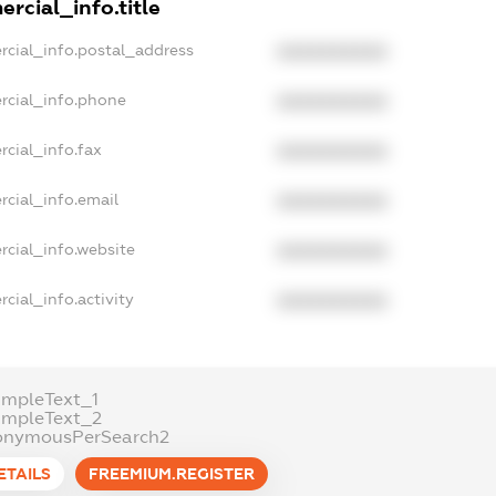
rcial_info.title
rcial_info.postal_address
XXXXXXXXXX
rcial_info.phone
XXXXXXXXXX
cial_info.fax
XXXXXXXXXX
rcial_info.email
XXXXXXXXXX
rcial_info.website
XXXXXXXXXX
cial_info.activity
XXXXXXXXXX
ampleText_1
ampleText_2
onymousPerSearch2
ETAILS
FREEMIUM.REGISTER