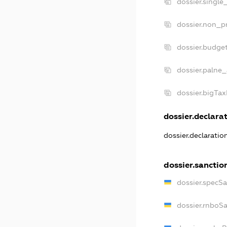
dossier.single
dossier.non_pr
dossier.budge
dossier.palne_
dossier.bigTa
dossier.declarat
dossier.declarati
dossier.sanctio
dossier.specS
dossier.rnboS