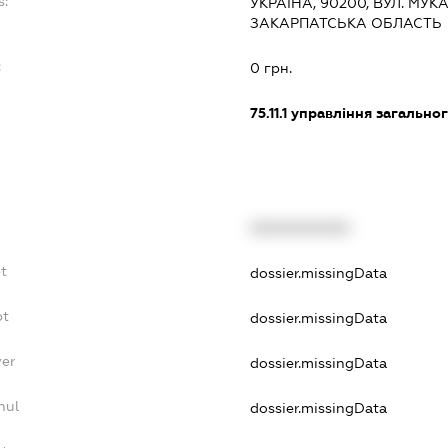
s:
УКРАЇНА, 90200, ВУЛ. МУКА
ЗАКАРПАТСЬКА ОБЛАСТЬ
:
0 грн.
75.11.1
управління загальног
XXXXXXXXXX
t
dossier.missingData
bt
dossier.missingData
yer
dossier.missingData
nul
dossier.missingData