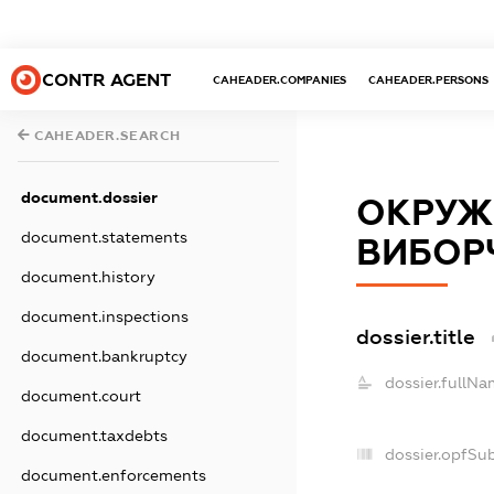
CONTR AGENT
CAHEADER.COMPANIES
CAHEADER.PERSONS
CAHEADER.SEARCH
document.dossier
ОКРУЖ
document.statements
ВИБОР
document.history
document.inspections
dossier.title
document.bankruptcy
dossier.fullNa
document.court
document.taxdebts
dossier.opfSu
document.enforcements