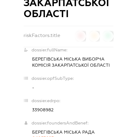
ЗАКАРПАТСЬКОЇ
ОБЛАСТІ
riskFactors.title
0
0
0
dossier.fullName:
БЕРЕГІВСЬКА МІСЬКА ВИБОРЧА
КОМІСІЯ ЗАКАРПАТСЬКОЇ ОБЛАСТІ
dossier.opfSubType:
-
dossier.edrpo:
33908982
dossier.foundersAndBenef:
БЕРЕГІВСЬКА МІСЬКА РАДА