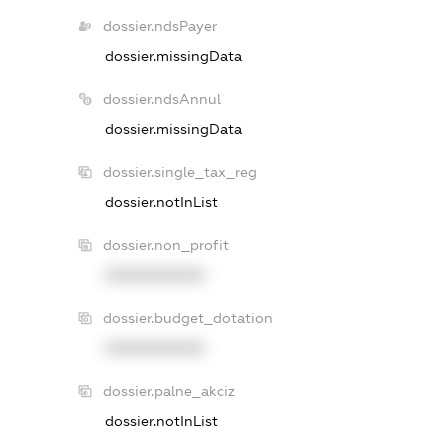
dossier.ndsPayer
dossier.missingData
dossier.ndsAnnul
dossier.missingData
dossier.single_tax_reg
dossier.notInList
dossier.non_profit
XXXXXXXXXX
dossier.budget_dotation
XXXXXXXXXX
dossier.palne_akciz
dossier.notInList