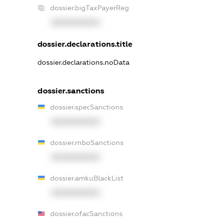
dossier.bigTaxPayerReg
XXXXXXXXXX
dossier.declarations.title
dossier.declarations.noData
dossier.sanctions
dossier.specSanctions
XXXXXXXXXX
dossier.rnboSanctions
XXXXXXXXXX
dossier.amkuBlackList
XXXXXXXXXX
dossier.ofacSanctions