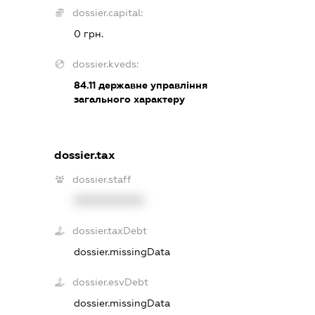
dossier.capital:
0 грн.
dossier.kveds:
84.11
державне управління
загального характеру
dossier.tax
dossier.staff
XXXXXXXXXX
dossier.taxDebt
dossier.missingData
dossier.esvDebt
dossier.missingData