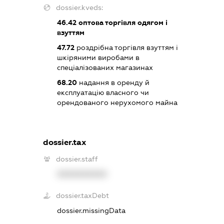
dossier.kveds:
46.42
оптова торгівля одягом і
взуттям
47.72
роздрібна торгівля взуттям і
шкіряними виробами в
спеціалізованих магазинах
68.20
надання в оренду й
експлуатацію власного чи
орендованого нерухомого майна
dossier.tax
dossier.staff
XXXXXXXXXX
dossier.taxDebt
dossier.missingData