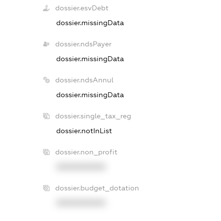
dossier.esvDebt
dossier.missingData
dossier.ndsPayer
dossier.missingData
dossier.ndsAnnul
dossier.missingData
dossier.single_tax_reg
dossier.notInList
dossier.non_profit
XXXXXXXXXX
dossier.budget_dotation
XXXXXXXXXX