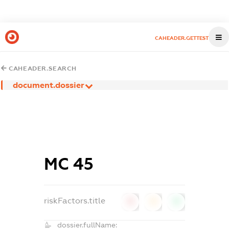
CAHEADER.GETTEST
CAHEADER.SEARCH
document.dossier
МС 45
riskFactors.title
0
0
0
dossier.fullName: