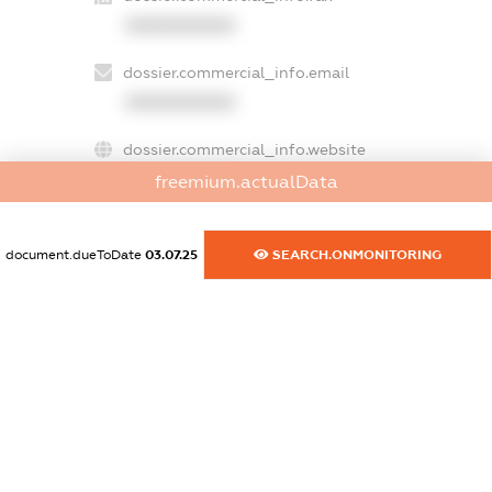
XXXXXXXXXX
dossier.commercial_info.email
XXXXXXXXXX
dossier.commercial_info.website
XXXXXXXXXX
freemium.actualData
dossier.commercial_info.activity
document.dueToDate
03.07.25
SEARCH.ONMONITORING
XXXXXXXXXX
freemium.exampleText_1
freemium.exampleText_2
freemium.anonymousPerSearch2
FREEMIUM.DETAILS
FREEMIUM.REGISTER