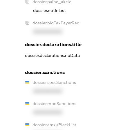
dossier.palne_akciz
dossier.notInList
dossier.bigTaxPayerReg
XXXXXXXXXX
dossier.declarations.title
dossier.declarations.noData
dossier.sanctions
dossier.specSanctions
XXXXXXXXXX
dossier.rnboSanctions
XXXXXXXXXX
dossier.amkuBlackList