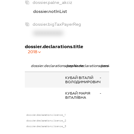
dossier.palne_akciz
dossier.notInList
dossier.bigTaxPayerReg
XXXXXXXXXX
dossier.declarations.title
2018
dossier.declarations.pepName
dossier.declarations.personName
dossier.declaration
КУБАЙ ВІТАЛІЙ
-
ВОЛОДИМИРОВИЧ
КУБАЙ МАРІЯ
-
ВІТАЛІЇВНА
dossier.declarations.license_1
dossier.declarations.license_2
dossier.declarations.license_3