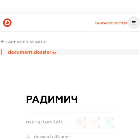
CAHEADER.GETTEST
CAHEADER.SEARCH
document.dossier
РАДИМИЧ
riskFactors.title
0
0
0
dossier.fullName: