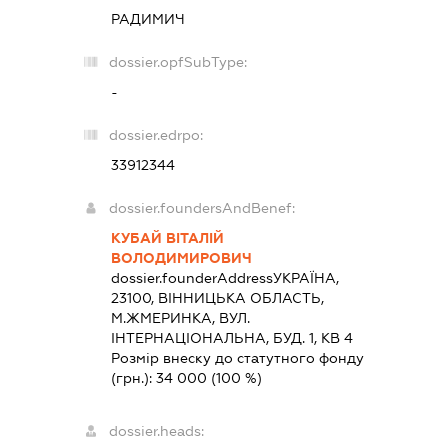
РАДИМИЧ
dossier.opfSubType:
-
dossier.edrpo:
33912344
dossier.foundersAndBenef:
КУБАЙ ВІТАЛІЙ
ВОЛОДИМИРОВИЧ
dossier.founderAddress
УКРАЇНА,
23100, ВIННИЦЬКА ОБЛАСТЬ,
М.ЖМЕРИНКА, ВУЛ.
ІНТЕРНАЦІОНАЛЬНА, БУД. 1, КВ 4
Розмір внеску до статутного фонду
(грн.):
34 000
(100 %)
dossier.heads: