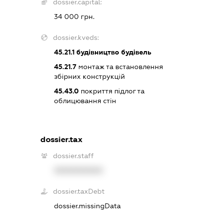
dossier.capital:
34 000 грн.
dossier.kveds:
45.21.1
будівництво будівель
45.21.7
монтаж та встановлення
збірних конструкцій
45.43.0
покриття підлог та
облицювання стін
dossier.tax
dossier.staff
XXXXXXXXXX
dossier.taxDebt
dossier.missingData