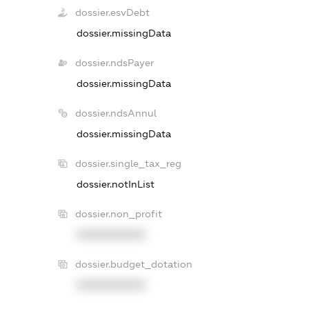
dossier.esvDebt
dossier.missingData
dossier.ndsPayer
dossier.missingData
dossier.ndsAnnul
dossier.missingData
dossier.single_tax_reg
dossier.notInList
dossier.non_profit
XXXXXXXXXX
dossier.budget_dotation
XXXXXXXXXX