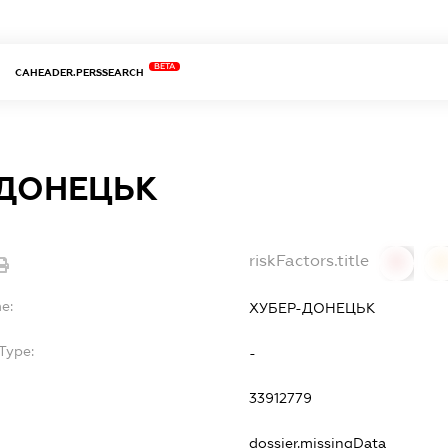
BETA
CAHEADER.PERSSEARCH
-ДОНЕЦЬК
riskFactors.title
0
0
e:
ХУБЕР-ДОНЕЦЬК
Type:
-
33912779
dossier.missingData