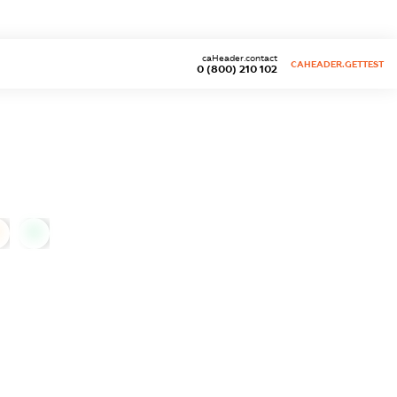
caHeader.contact
CAHEADER.GETTEST
0 (800) 210 102
0