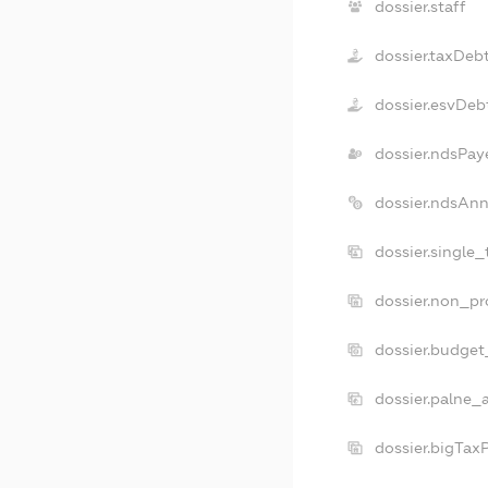
dossier.staff
dossier.taxDeb
dossier.esvDeb
dossier.ndsPay
dossier.ndsAnn
dossier.single
dossier.non_pr
dossier.budget
dossier.palne_
dossier.bigTax