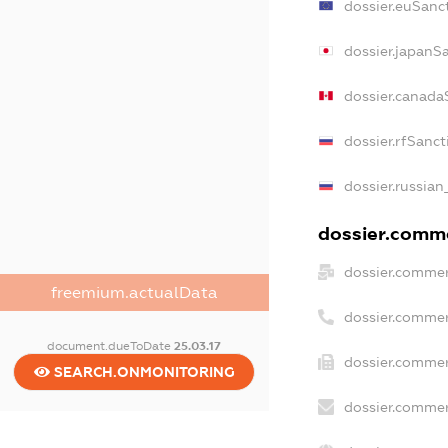
dossier.euSanc
dossier.japanS
dossier.canada
dossier.rfSanct
dossier.russian
dossier.comme
dossier.commer
freemium.actualData
dossier.commer
document.dueToDate
25.03.17
dossier.commer
SEARCH.ONMONITORING
dossier.commer