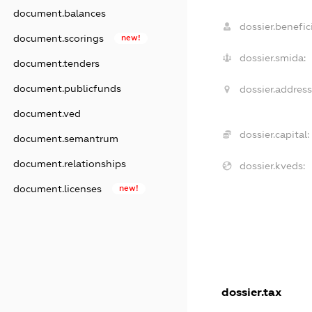
document.balances
dossier.benefici
document.scorings
new!
dossier.smida:
document.tenders
document.publicfunds
dossier.address
document.ved
dossier.capital:
document.semantrum
document.relationships
dossier.kveds:
document.licenses
new!
dossier.tax