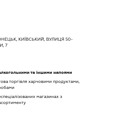
ОНЕЦЬК, КИЇВСЬКИЙ, ВУЛИЦЯ 50-
И, 7
 алкогольними та іншими напоями
това торгівля харчовими продуктами,
робами
еспеціалізованих магазинах з
асортименту