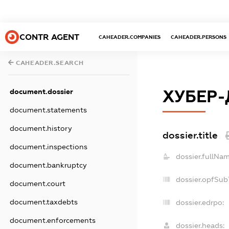
CONTR AGENT
CAHEADER.COMPANIES
CAHEADER.PERSONS
CAHEADER.SEARCH
ХУБЕР
document.dossier
document.statements
document.history
dossier.title
document.inspections
dossier.fullNam
document.bankruptcy
dossier.opfSub
document.court
document.taxdebts
dossier.edrpo:
document.enforcements
dossier.heads: