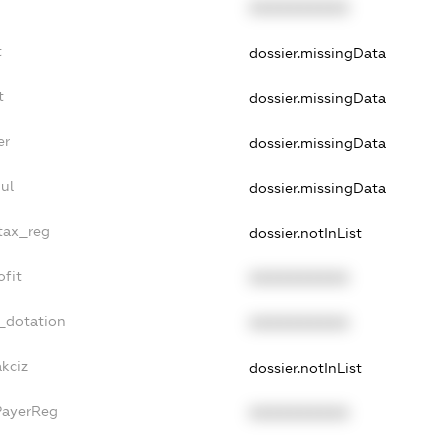
XXXXXXXXXX
t
dossier.missingData
t
dossier.missingData
er
dossier.missingData
ul
dossier.missingData
_tax_reg
dossier.notInList
ofit
XXXXXXXXXX
_dotation
XXXXXXXXXX
akciz
dossier.notInList
PayerReg
XXXXXXXXXX