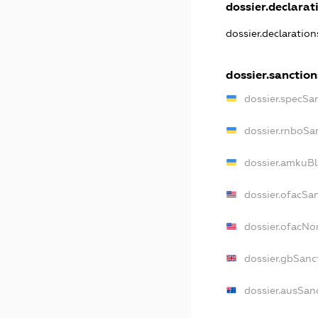
dossier.declarati
dossier.declaratio
dossier.sanction
dossier.specSa
dossier.rnboSa
dossier.amkuBl
dossier.ofacSa
dossier.ofacN
dossier.gbSanc
dossier.ausSan