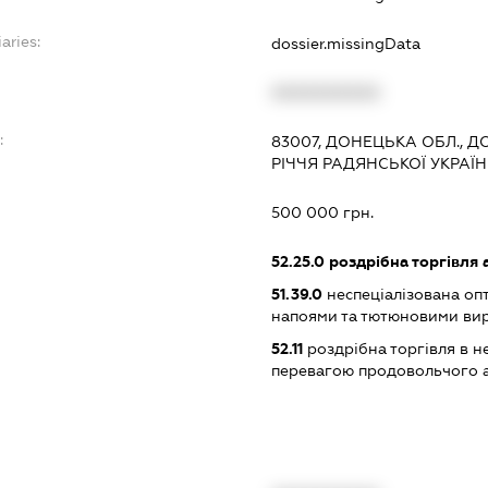
aries:
dossier.missingData
XXXXXXXXXX
:
83007, ДОНЕЦЬКА ОБЛ., Д
РІЧЧЯ РАДЯНСЬКОЇ УКРАЇН
500 000 грн.
52.25.0
роздрібна торгівля
51.39.0
неспеціалізована оп
напоями та тютюновими ви
52.11
роздрібна торгівля в н
перевагою продовольчого 