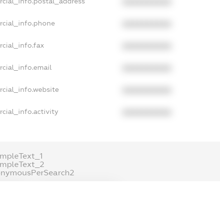
cial_info.postal_address
XXXXXXXXXX
rcial_info.phone
XXXXXXXXXX
cial_info.fax
XXXXXXXXXX
cial_info.email
XXXXXXXXXX
cial_info.website
XXXXXXXXXX
cial_info.activity
XXXXXXXXXX
mpleText_1
ampleText_2
onymousPerSearch2
ETAILS
FREEMIUM.REGISTER