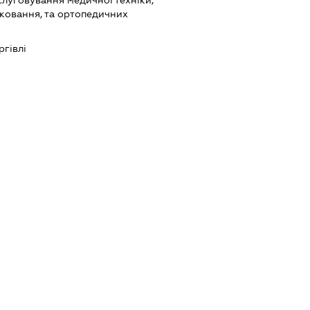
cлуговування медичної техніки,
тковання, та ортопедичних
ргівлі