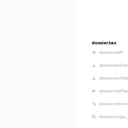
dossier.tax
dossier.staff
dossier.taxDeb
dossier.esvDeb
dossier.ndsPay
dossier.ndsAn
dossier.single