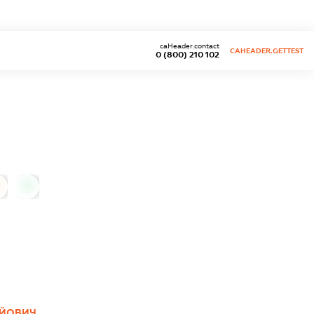
caHeader.contact
CAHEADER.GETTEST
0 (800) 210 102
0
АЙОВИЧ