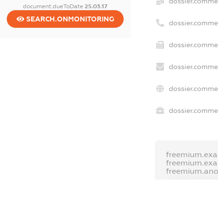
dossier.commer
document.dueToDate
25.03.17
SEARCH.ONMONITORING
dossier.comme
dossier.commer
dossier.commer
dossier.commer
dossier.commer
freemium.exa
freemium.ex
freemium.an
FREEMIUM.D