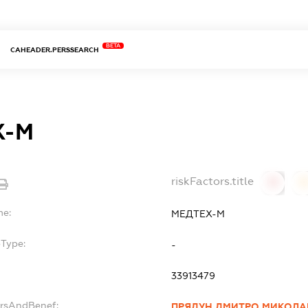
BETA
CAHEADER.PERSSEARCH
Х-М
riskFactors.title
0
0
me:
МЕДТЕХ-М
bType:
-
33913479
ersAndBenef:
ПРЯДУН ДМИТРО МИКОЛ