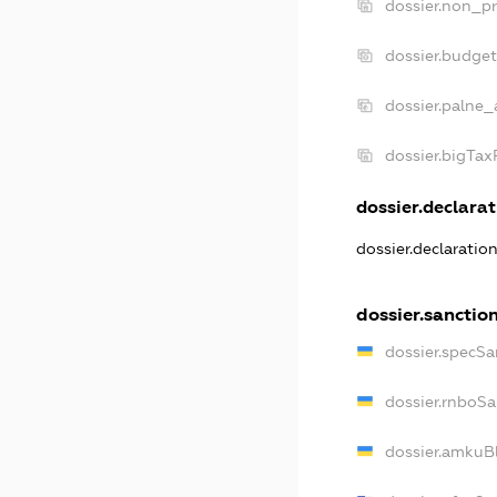
dossier.non_pr
dossier.budge
dossier.palne_
dossier.bigTa
dossier.declarat
dossier.declaratio
dossier.sanctio
dossier.specSa
dossier.rnboSa
dossier.amkuBl