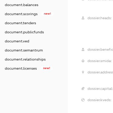
document.balances
document.scorings
new!
dossier.heads:
document.tenders
document.publicfunds
document.ved
dossier.benefic
document.semantrum
document.relationships
dossier.smida:
document.licenses
new!
dossier.address
dossier.capital:
dossier.kveds: