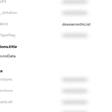
ofit
XXXXXXXXXX
t_dotation
XXXXXXXXXX
akciz
dossier.notInList
xPayerReg
XXXXXXXXXX
ions.title
ns.noData
ns
nctions
XXXXXXXXXX
nctions
XXXXXXXXXX
ackList
XXXXXXXXXX