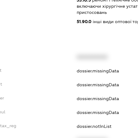
33.10.3
ремонт і технічне об
включаючи хірургічне уста
пристосовань
51.90.0
інші види оптової то
XXXXXXXXXX
t
dossier.missingData
t
dossier.missingData
er
dossier.missingData
nul
dossier.missingData
_tax_reg
dossier.notInList