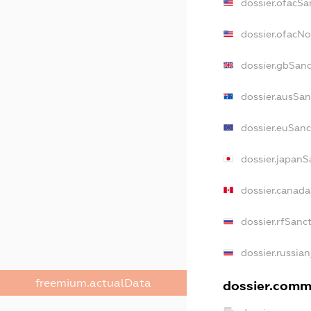
dossier.ofacSa
dossier.ofacN
dossier.gbSanc
dossier.ausSan
dossier.euSanc
dossier.japanS
dossier.canad
dossier.rfSanc
dossier.russian
freemium.actualData
dossier.comme