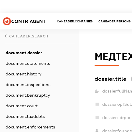
CONTR AGENT
CAHEADER.COMPANIES
CAHEADER.PERSONS
CAHEADER.SEARCH
document.dossier
МЕДТЕ
document.statements
document.history
dossier.title
document.inspections
dossier.fullNa
document.bankruptcy
dossier.opfSu
document.court
document.taxdebts
dossier.edrpo:
document.enforcements
dossier.found