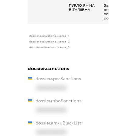
ПУРЛО ЯНІНА
Заробітна плата
ВІТАЛІЇВНА
отримана за
основним місцем
роботи
dossier.declarations.license_1
dossier.declarations.license_2
dossier.declarations.license_3
dossier.sanctions
dossier.specSanctions
XXXXXXXXXX
dossier.rnboSanctions
XXXXXXXXXX
dossier.amkuBlackList
XXXXXXXXXX