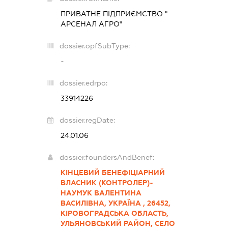
ПРИВАТНЕ ПІДПРИЄМСТВО "
АРСЕНАЛ АГРО"
dossier.opfSubType:
-
dossier.edrpo:
33914226
dossier.regDate:
24.01.06
dossier.foundersAndBenef:
КІНЦЕВИЙ БЕНЕФІЦІАРНИЙ
ВЛАСНИК (КОНТРОЛЕР)-
НАУМУК ВАЛЕНТИНА
ВАСИЛІВНА, УКРАЇНА , 26452,
КІРОВОГРАДСЬКА ОБЛАСТЬ,
УЛЬЯНОВСЬКИЙ РАЙОН, СЕЛО