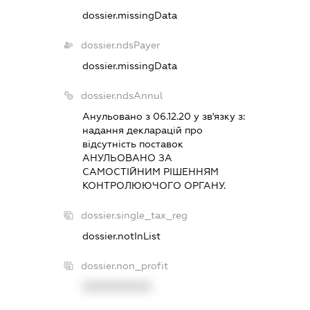
dossier.missingData
dossier.ndsPayer
dossier.missingData
dossier.ndsAnnul
Анульовано з 06.12.20 у зв'язку з:
надання декларацiй про
вiдсутнiсть поставок
АНУЛЬОВАНО ЗА
САМОСТIЙНИМ РIШЕННЯМ
КОНТРОЛЮЮЧОГО ОРГАНУ.
dossier.single_tax_reg
dossier.notInList
dossier.non_profit
XXXXXXXXXX