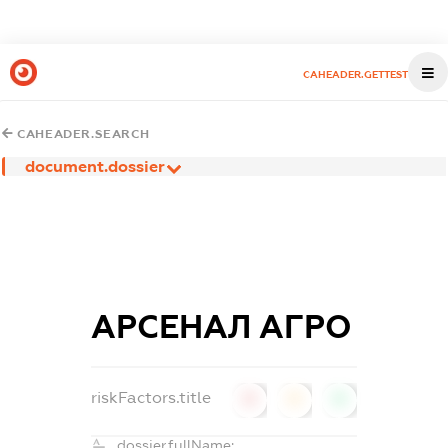
CAHEADER.GETTEST
CAHEADER.SEARCH
document.dossier
АРСЕНАЛ АГРО
riskFactors.title
0
0
0
dossier.fullName: