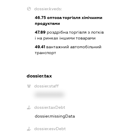
dossier.kveds:
46.75
оптова торгівля хімічними
продуктами
47.89
роздрібна торгівля з лотків
і на ринках іншими товарами
49.41
вантажний автомобільний
транспорт
dossier.tax
dossier.staff
XXXXXXXXXX
dossier.taxDebt
dossier.missingData
dossier.esvDebt