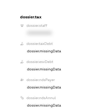
dossier.tax
dossier.staff
XXXXXXXXXX
dossier.taxDebt
dossier.missingData
dossier.esvDebt
dossier.missingData
dossier.ndsPayer
dossier.missingData
dossier.ndsAnnul
dossier.missingData