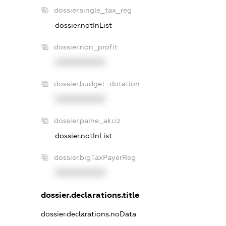
dossier.single_tax_reg
dossier.notInList
dossier.non_profit
XXXXXXXXXX
dossier.budget_dotation
XXXXXXXXXX
dossier.palne_akciz
dossier.notInList
dossier.bigTaxPayerReg
XXXXXXXXXX
dossier.declarations.title
dossier.declarations.noData