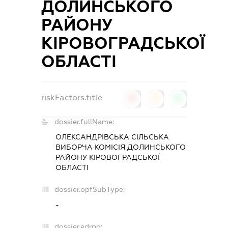
ДОЛИНСЬКОГО
РАЙОНУ
КІРОВОГРАДСЬКОЇ
ОБЛАСТІ
riskFactors.title
0
0
0
dossier.fullName:
ОЛЕКСАНДРІВСЬКА СІЛЬСЬКА
ВИБОРЧА КОМІСІЯ ДОЛИНСЬКОГО
РАЙОНУ КІРОВОГРАДСЬКОЇ
ОБЛАСТІ
dossier.opfSubType:
-
dossier.edrpo: