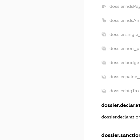
dossier.ndsPa
dossier.ndsAn
dossier.single
dossier.non_pr
dossier.budge
dossier.palne_
dossier.bigTa
dossier.declarat
dossier.declarati
dossier.sanctio