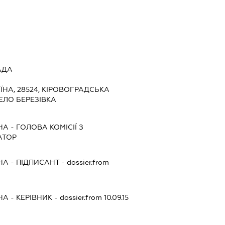
АДА
ЇНА, 28524, КІРОВОГРАДСЬКА
ЕЛО БЕРЕЗІВКА
НА
-
ГОЛОВА КОМІСІЇ З
АТОР
НА
-
ПІДПИСАНТ
- dossier.from
НА
-
КЕРІВНИК
- dossier.from 10.09.15