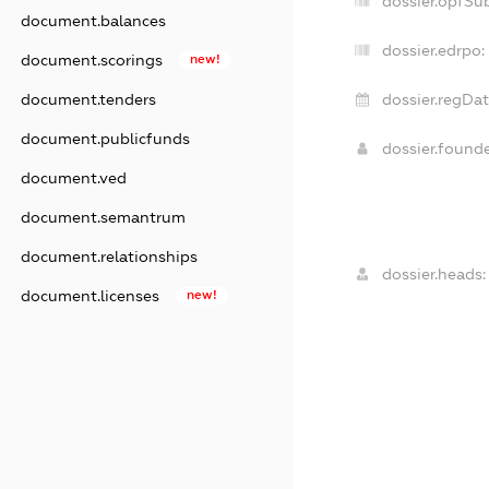
dossier.opfSu
document.balances
dossier.edrpo:
document.scorings
new!
dossier.regDat
document.tenders
document.publicfunds
dossier.found
document.ved
document.semantrum
document.relationships
dossier.heads:
document.licenses
new!