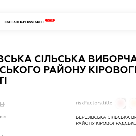
BETA
CAHEADER.PERSSEARCH
ВСЬКА СІЛЬСЬКА ВИБОРЧА
СЬКОГО РАЙОНУ КІРОВОГ
ТІ
riskFactors.title
0
0
me:
БЕРЕЗІВСЬКА СІЛЬСЬКА 
РАЙОНУ КІРОВОГРАДСЬКО