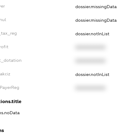
yer
dossier.missingData
nul
dossier.missingData
_tax_reg
dossier.notInList
ofit
XXXXXXXXXX
t_dotation
XXXXXXXXXX
akciz
dossier.notInList
xPayerReg
XXXXXXXXXX
ions.title
ons.noData
ns