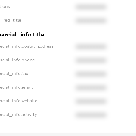
tions
XXXXXXXXXX
n_reg_title
XXXXXXXXXX
rcial_info.title
rcial_info.postal_address
XXXXXXXXXX
rcial_info.phone
XXXXXXXXXX
rcial_info.fax
XXXXXXXXXX
rcial_info.email
XXXXXXXXXX
rcial_info.website
XXXXXXXXXX
cial_info.activity
XXXXXXXXXX