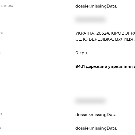
iaries:
dossier.missingData
XXXXXXXXXX
s:
УКРАЇНА, 28524, КІРОВОГ
СЕЛО БЕРЕЗІВКА, ВУЛИЦ
:
0 грн.
84.11
державне управління 
XXXXXXXXXX
bt
dossier.missingData
bt
dossier.missingData