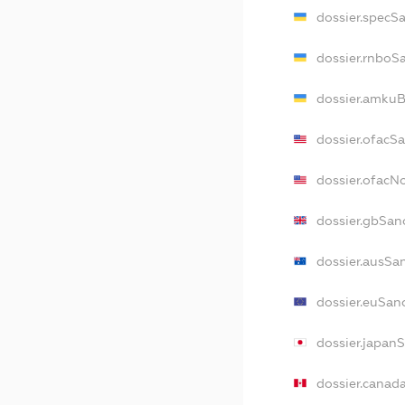
dossier.specS
dossier.rnboS
dossier.amkuB
dossier.ofacS
dossier.ofac
dossier.gbSan
dossier.ausSa
dossier.euSan
dossier.japan
dossier.canad