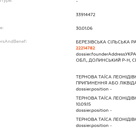
bType:
-
33914472
e:
30.01.06
ersAndBenef:
БЕРЕЗІВСЬКА СІЛЬСЬКА Р
22214782
dossier.founderAddress
УКРА
ОБЛ., ДОЛИНСЬКИЙ Р-Н, С
ТЕРНОВА ТАЇСА ЛЕОНІДІВ
ПРИПИНЕННЯ АБО ЛІКВІД
dossier.position -
ТЕРНОВА ТАЇСА ЛЕОНІДІВ
10.09.15
dossier.position -
ТЕРНОВА ТАЇСА ЛЕОНІДІВ
dossier.position -