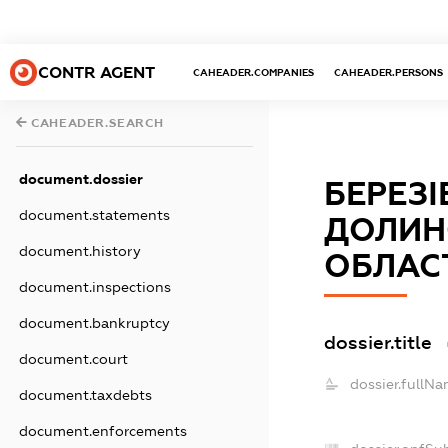
CONTR AGENT
CAHEADER.COMPANIES
CAHEADER.PERSONS
CAHEADER.SEARCH
document.dossier
БЕРЕЗІ
document.statements
ДОЛИН
document.history
ОБЛАС
document.inspections
document.bankruptcy
dossier.title
document.court
dossier.fullNa
document.taxdebts
document.enforcements