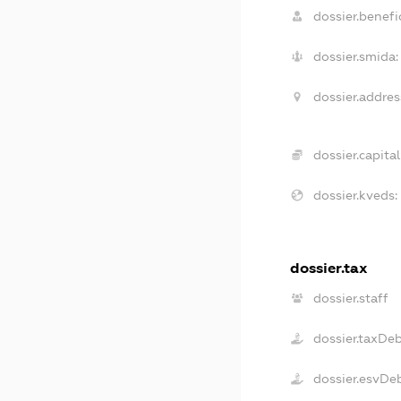
dossier.benefic
dossier.smida:
dossier.addres
dossier.capital
dossier.kveds:
dossier.tax
dossier.staff
dossier.taxDe
dossier.esvDe