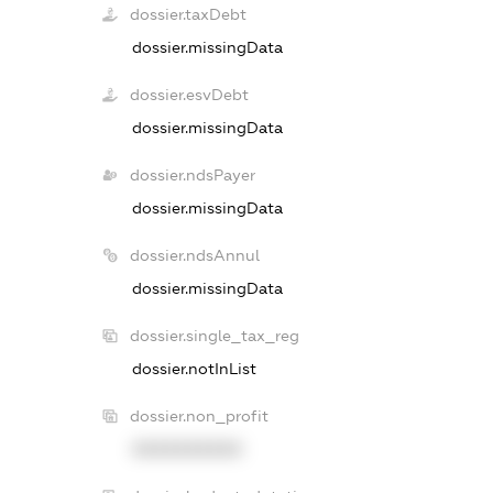
dossier.taxDebt
dossier.missingData
dossier.esvDebt
dossier.missingData
dossier.ndsPayer
dossier.missingData
dossier.ndsAnnul
dossier.missingData
dossier.single_tax_reg
dossier.notInList
dossier.non_profit
XXXXXXXXXX