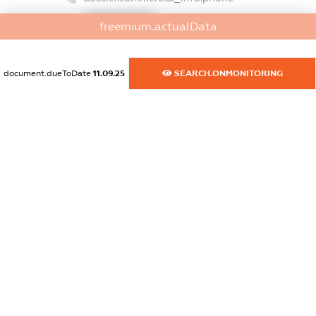
XXXXXXXXXX
freemium.actualData
dossier.commercial_info.fax
XXXXXXXXXX
document.dueToDate
11.09.25
SEARCH.ONMONITORING
dossier.commercial_info.email
XXXXXXXXXX
dossier.commercial_info.website
XXXXXXXXXX
dossier.commercial_info.activity
XXXXXXXXXX
freemium.exampleText_1
freemium.exampleText_2
freemium.anonymousPerSearch2