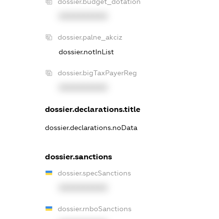
dossier.budget_dotation
XXXXXXXXXX
dossier.palne_akciz
dossier.notInList
dossier.bigTaxPayerReg
XXXXXXXXXX
dossier.declarations.title
dossier.declarations.noData
dossier.sanctions
dossier.specSanctions
XXXXXXXXXX
dossier.rnboSanctions