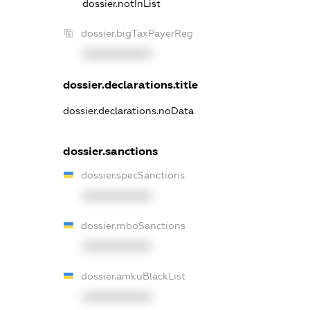
dossier.notInList
dossier.bigTaxPayerReg
XXXXXXXXXX
dossier.declarations.title
dossier.declarations.noData
dossier.sanctions
dossier.specSanctions
XXXXXXXXXX
dossier.rnboSanctions
XXXXXXXXXX
dossier.amkuBlackList
XXXXXXXXXX