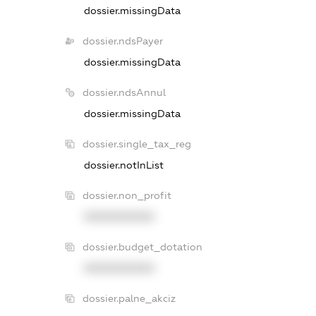
dossier.missingData
dossier.ndsPayer
dossier.missingData
dossier.ndsAnnul
dossier.missingData
dossier.single_tax_reg
dossier.notInList
dossier.non_profit
XXXXXXXXXX
dossier.budget_dotation
XXXXXXXXXX
dossier.palne_akciz