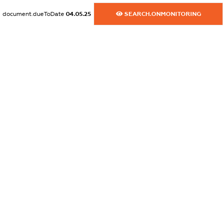
document.dueToDate
04.05.25
SEARCH.ONMONITORING
dossier.commercial_info.email
XXXXXXXXXX
dossier.commercial_info.website
XXXXXXXXXX
dossier.commercial_info.activity
XXXXXXXXXX
freemium.exampleText_1
freemium.exampleText_2
freemium.anonymousPerSearch2
FREEMIUM.DETAILS
FREEMIUM.REGISTER