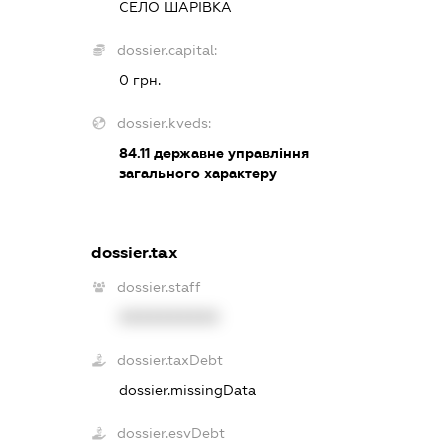
СЕЛО ШАРІВКА
dossier.capital:
0 грн.
dossier.kveds:
84.11
державне управління
загального характеру
dossier.tax
dossier.staff
XXXXXXXXXX
dossier.taxDebt
dossier.missingData
dossier.esvDebt