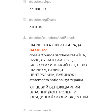
dossier.edrpo:
33914650
dossier.regDate:
31.01.06
dossier.foundersAndBenef:
ШАРІВСЬКА СІЛЬСЬКА РАДА
04336027
dossier.founderAddress
УКРАЇНА,
92210, ЛУГАНСЬКА ОБЛ.,
БІЛОКУРАКИНСЬКИЙ Р-Н, СЕЛО
ШАРІВКА, ВУЛИЦЯ
ЦЕНТРАЛЬНА, БУДИНОК 1
statements.nationality:
Україна
КІНЦЕВИЙ БЕНЕФІЦІАРНИЙ
ВЛАСНИК (КОНТРОЛЕР) У
ЮРИДИЧНОЇ ОСОБИ ВІДСУТНІЙ
dossier.heads: