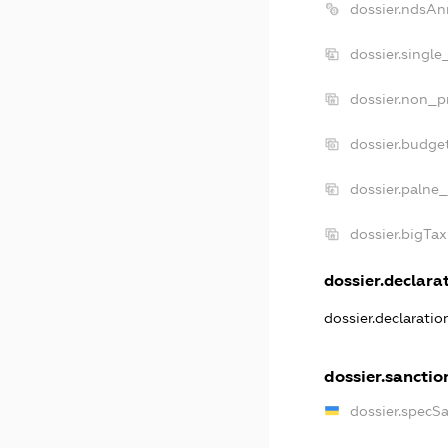
dossier.ndsAn
dossier.single
dossier.non_pr
dossier.budge
dossier.palne_
dossier.bigTa
dossier.declarat
dossier.declarati
dossier.sanctio
dossier.specS