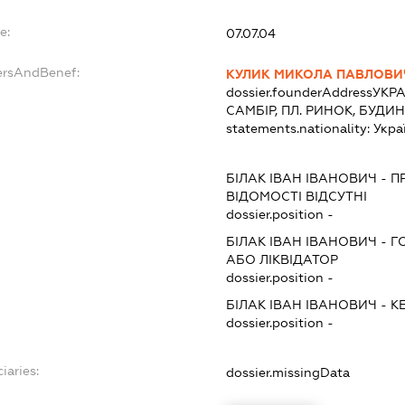
e:
07.07.04
ersAndBenef:
КУЛИК МИКОЛА ПАВЛОВИ
dossier.founderAddress
УКРА
САМБІР, ПЛ. РИНОК, БУДИН
statements.nationality:
Укра
БІЛАК ІВАН ІВАНОВИЧ
-
П
ВІДОМОСТІ ВІДСУТНІ
dossier.position -
БІЛАК ІВАН ІВАНОВИЧ
-
Г
АБО ЛІКВІДАТОР
dossier.position -
БІЛАК ІВАН ІВАНОВИЧ
-
К
dossier.position -
iaries:
dossier.missingData