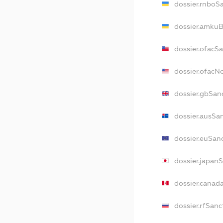
dossier.rnboS
dossier.amkuB
dossier.ofacS
dossier.ofac
dossier.gbSan
dossier.ausSa
dossier.euSan
dossier.japan
dossier.canad
dossier.rfSanc