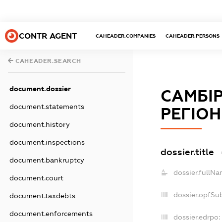
CONTR AGENT
CAHEADER.COMPANIES
CAHEADER.PERSONS
CAHEADER.SEARCH
document.dossier
САМБІР
document.statements
РЕГІОН
document.history
document.inspections
dossier.title
document.bankruptcy
dossier.fullNa
document.court
dossier.opfSu
document.taxdebts
document.enforcements
dossier.edrpo: