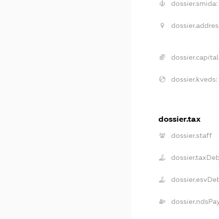
dossier.smida:
dossier.addres
dossier.capital
dossier.kveds:
dossier.tax
dossier.staff
dossier.taxDe
dossier.esvDe
dossier.ndsPa