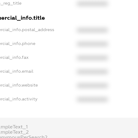
n_reg_title
XXXXXXXXXX
rcial_info.title
rcial_info.postal_address
XXXXXXXXXX
rcial_info.phone
XXXXXXXXXX
rcial_info.fax
XXXXXXXXXX
rcial_info.email
XXXXXXXXXX
rcial_info.website
XXXXXXXXXX
cial_info.activity
XXXXXXXXXX
ampleText_1
ampleText_2
onymousPerSearch2