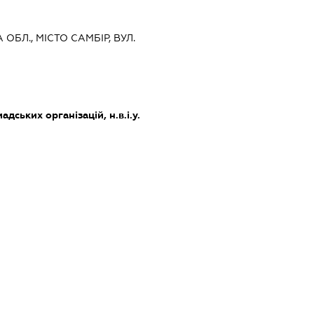
 ОБЛ., МІСТО САМБІР, ВУЛ.
дських організацій, н.в.і.у.