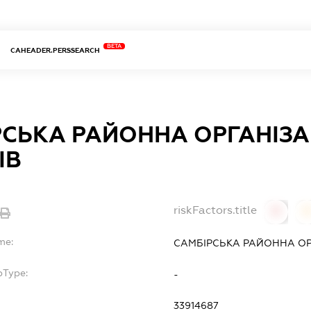
BETA
CAHEADER.PERSSEARCH
СЬКА РАЙОННА ОРГАНІЗАЦ
ІВ
riskFactors.title
0
0
me:
САМБІРСЬКА РАЙОННА ОРГ
bType:
-
33914687