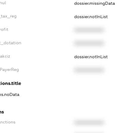
nul
dossier.missingData
_tax_reg
dossier.notInList
ofit
XXXXXXXXXX
t_dotation
XXXXXXXXXX
akciz
dossier.notInList
xPayerReg
XXXXXXXXXX
ions.title
ons.noData
ns
anctions
XXXXXXXXXX