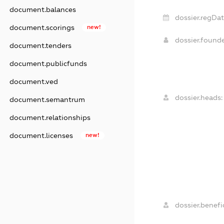
document.balances
dossier.regDat
document.scorings
new!
dossier.found
document.tenders
document.publicfunds
document.ved
dossier.heads:
document.semantrum
document.relationships
document.licenses
new!
dossier.benefic