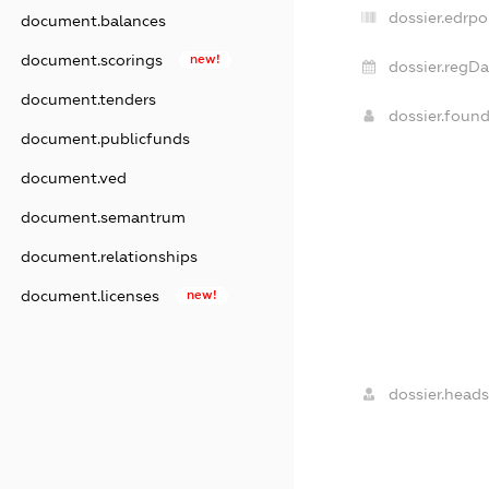
dossier.edrpo
document.balances
document.scorings
new!
dossier.regDa
document.tenders
dossier.foun
document.publicfunds
document.ved
document.semantrum
document.relationships
document.licenses
new!
dossier.heads