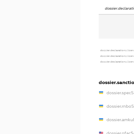
dossier.declara
dossier.declarations.lice
dossier.declarations.lice
dossier.declarations.lice
dossier.sancti
dossier.spec
dossier.rnbo
dossier.amku
dossier.ofac