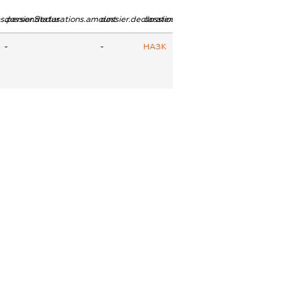
ns.personStatus
dossier.declarations.amount
dossier.declarations.currency
dossier.declarations.source
-
-
НАЗК