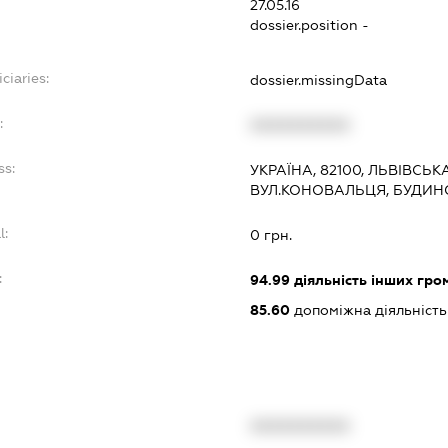
27.05.16
dossier.position -
ciaries:
dossier.missingData
:
XXXXXXXXXX
ss:
УКРАЇНА, 82100, ЛЬВІВСЬК
ВУЛ.КОНОВАЛЬЦЯ, БУДИНОК
l:
0 грн.
:
94.99
діяльність інших грома
85.60
допоміжна діяльність 
XXXXXXXXXX