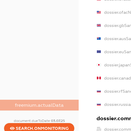
dossier.ofac
dossier.gbSa
dossier.ausS
dossier.euSa
dossier.japa
dossier.cana
dossier.rfSan
dossier.russi
freemium.actualData
dossier.comm
document.dueToDate
03.07.25
SEARCH.ONMONITORING
dossier.comm