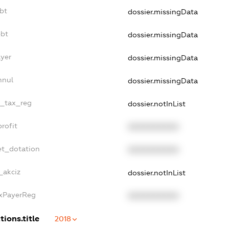
ebt
dossier.missingData
ebt
dossier.missingData
ayer
dossier.missingData
nnul
dossier.missingData
e_tax_reg
dossier.notInList
rofit
XXXXXXXXXX
et_dotation
XXXXXXXXXX
_akciz
dossier.notInList
axPayerReg
XXXXXXXXXX
tions.title
2018