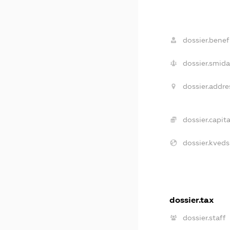
dossier.benefi
dossier.smida
dossier.addre
dossier.capita
dossier.kveds
dossier.tax
dossier.staff