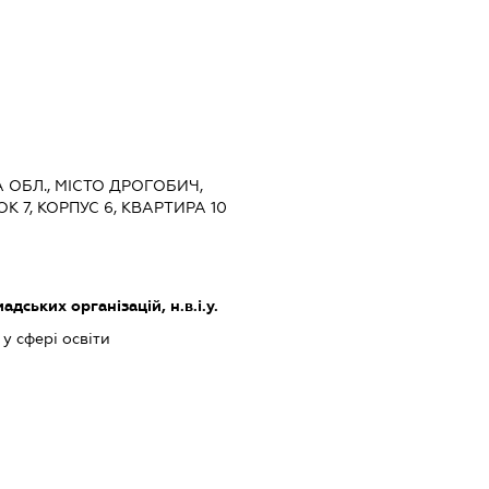
А ОБЛ., МІСТО ДРОГОБИЧ,
 7, КОРПУС 6, КВАРТИРА 10
дських організацій, н.в.і.у.
у сфері освіти