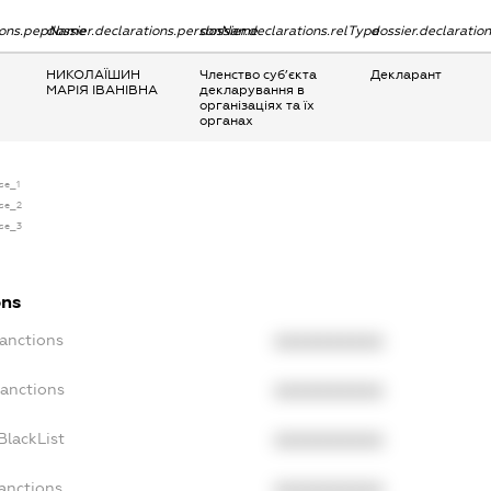
tions.pepName
dossier.declarations.personName
dossier.declarations.relType
dossier.declaratio
НИКОЛАЇШИН
Членство суб’єкта
Декларант
МАРІЯ ІВАНІВНА
декларування в
організаціях та їх
органах
nse_1
nse_2
nse_3
ons
Sanctions
XXXXXXXXXX
Sanctions
XXXXXXXXXX
BlackList
XXXXXXXXXX
Sanctions
XXXXXXXXXX