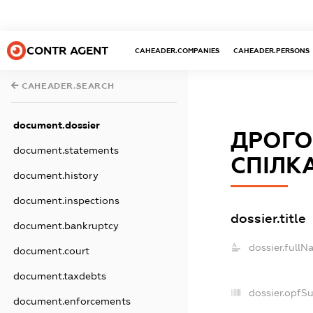
CONTR AGENT
CAHEADER.COMPANIES
CAHEADER.PERSONS
CAHEADER.SEARCH
document.dossier
ДРОГО
document.statements
СПІЛК
document.history
document.inspections
dossier.title
document.bankruptcy
dossier.fullN
document.court
document.taxdebts
dossier.opfS
document.enforcements