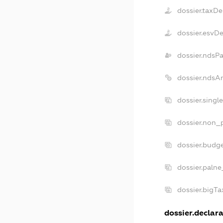
dossier.taxD
dossier.esvD
dossier.ndsP
dossier.ndsA
dossier.singl
dossier.non_p
dossier.budg
dossier.palne
dossier.bigT
dossier.declara