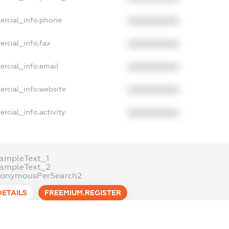
ercial_info.phone
XXXXXXXXXX
ercial_info.fax
XXXXXXXXXX
ercial_info.email
XXXXXXXXXX
ercial_info.website
XXXXXXXXXX
rcial_info.activity
XXXXXXXXXX
ampleText_1
xampleText_2
nonymousPerSearch2
DETAILS
FREEMIUM.REGISTER