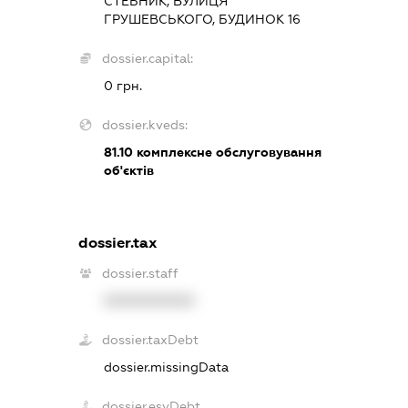
СТЕБНИК, ВУЛИЦЯ
ГРУШЕВСЬКОГО, БУДИНОК 16
dossier.capital:
0 грн.
dossier.kveds:
81.10
комплексне обслуговування
об'єктів
dossier.tax
dossier.staff
XXXXXXXXXX
dossier.taxDebt
dossier.missingData
dossier.esvDebt