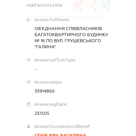
riskFactors.title
0
0
0
dossier.fullName:
ОБ'ЄДНАННЯ СПІВВЛАСНИКІВ
БАГАТОКВАРТИРНОГО БУДИНКУ
№ 16 ПО ВУЛ. ГРУШЕВСЬКОГО
"ГАЛИНА"
dossier.opfSubType:
-
dossier.edrpo:
33914850
dossier.regDate:
23.11.05
dossier.foundersAndBenef:
СЕНІВ ВІРА ВАСИЛІВНА