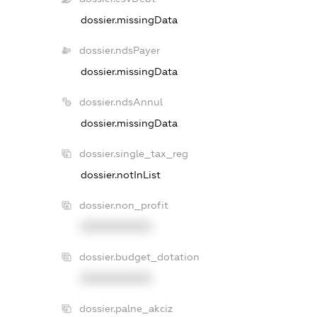
dossier.missingData
dossier.ndsPayer
dossier.missingData
dossier.ndsAnnul
dossier.missingData
dossier.single_tax_reg
dossier.notInList
dossier.non_profit
XXXXXXXXXX
dossier.budget_dotation
XXXXXXXXXX
dossier.palne_akciz