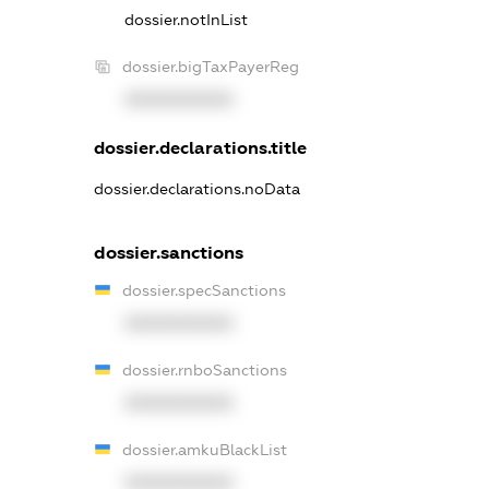
dossier.notInList
dossier.bigTaxPayerReg
XXXXXXXXXX
dossier.declarations.title
dossier.declarations.noData
dossier.sanctions
dossier.specSanctions
XXXXXXXXXX
dossier.rnboSanctions
XXXXXXXXXX
dossier.amkuBlackList
XXXXXXXXXX