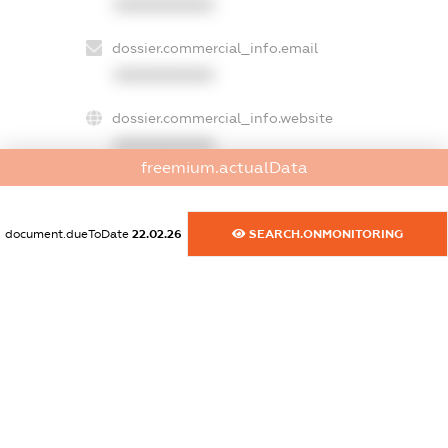
XXXXXXXXXX
dossier.commercial_info.email
XXXXXXXXXX
dossier.commercial_info.website
XXXXXXXXXX
freemium.actualData
dossier.commercial_info.activity
XXXXXXXXXX
document.dueToDate
22.02.26
SEARCH.ONMONITORING
freemium.exampleText_1
freemium.exampleText_2
freemium.anonymousPerSearch2
FREEMIUM.DETAILS
FREEMIUM.REGISTER