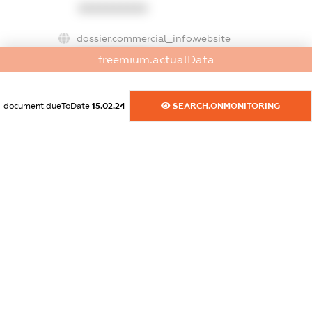
XXXXXXXXXX
dossier.commercial_info.website
XXXXXXXXXX
freemium.actualData
dossier.commercial_info.activity
XXXXXXXXXX
document.dueToDate
15.02.24
SEARCH.ONMONITORING
freemium.exampleText_1
freemium.exampleText_2
freemium.anonymousPerSearch2
FREEMIUM.DETAILS
FREEMIUM.REGISTER