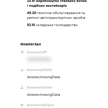
25.91
виробництво сталевих бочок
і подібних контейнерів
45.20
технічне обслуговування та
ремонт автотранспортних засобів
52.10
складське господарство
dossier.tax
dossier.staff
XXXXXXXXXX
dossier.taxDebt
dossier.missingData
dossier.esvDebt
dossier.missingData
dossier.ndsPayer