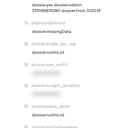
dossier.yes
dossier.ndsInn
339148813080
dossier.from 31.05.14
dossier.ndsAnnul
dossier.missingData
dossier.single_tax_reg
dossier.notInList
dossier.non_profit
XXXXXXXXXX
dossier.budget_dotation
XXXXXXXXXX
dossier.palne_akciz
dossier.notInList
dossier.bigTaxPayerReg