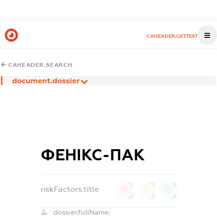
CAHEADER.GETTEST
CAHEADER.SEARCH
document.dossier
ФЕНІКС-ПАК
riskFactors.title
0
0
0
dossier.fullName: