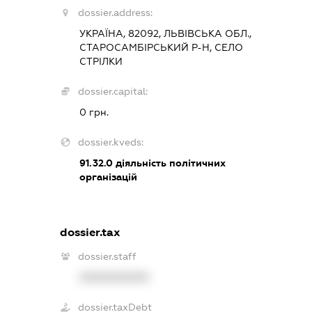
dossier.address:
УКРАЇНА, 82092, ЛЬВІВСЬКА ОБЛ.,
СТАРОСАМБІРСЬКИЙ Р-Н, СЕЛО
СТРІЛКИ
dossier.capital:
0 грн.
dossier.kveds:
91.32.0
діяльність політичних
організацій
dossier.tax
dossier.staff
XXXXXXXXXX
dossier.taxDebt