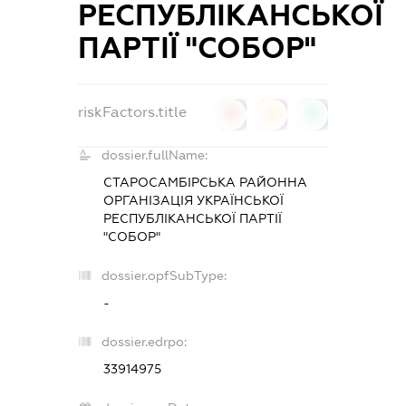
РЕСПУБЛІКАНСЬКОЇ
ПАРТІЇ "СОБОР"
riskFactors.title
0
0
0
dossier.fullName:
СТАРОСАМБІРСЬКА РАЙОННА
ОРГАНІЗАЦІЯ УКРАЇНСЬКОЇ
РЕСПУБЛІКАНСЬКОЇ ПАРТІЇ
"СОБОР"
dossier.opfSubType:
-
dossier.edrpo:
33914975