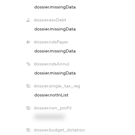
dossier.missingData
dossier.esvDebt
dossier.missingData
dossier.ndsPayer
dossier.missingData
dossier.ndsAnnul
dossier.missingData
dossier.single_tax_reg
dossier.notInList
dossier.non_profit
XXXXXXXXXX
dossier.budget_dotation