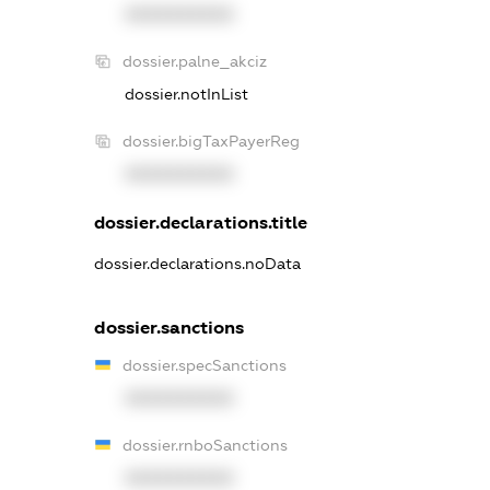
XXXXXXXXXX
dossier.palne_akciz
dossier.notInList
dossier.bigTaxPayerReg
XXXXXXXXXX
dossier.declarations.title
dossier.declarations.noData
dossier.sanctions
dossier.specSanctions
XXXXXXXXXX
dossier.rnboSanctions
XXXXXXXXXX