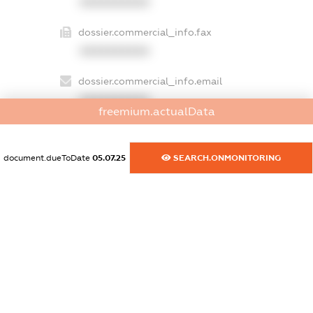
XXXXXXXXXX
dossier.commercial_info.fax
XXXXXXXXXX
dossier.commercial_info.email
XXXXXXXXXX
freemium.actualData
dossier.commercial_info.website
XXXXXXXXXX
document.dueToDate
05.07.25
SEARCH.ONMONITORING
dossier.commercial_info.activity
XXXXXXXXXX
freemium.exampleText_1
freemium.exampleText_2
freemium.anonymousPerSearch2
FREEMIUM.DETAILS