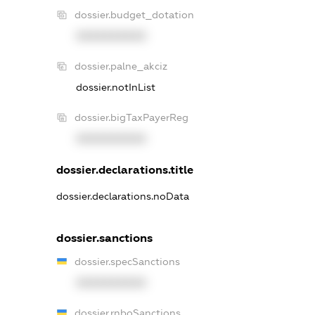
dossier.budget_dotation
XXXXXXXXXX
dossier.palne_akciz
dossier.notInList
dossier.bigTaxPayerReg
XXXXXXXXXX
dossier.declarations.title
dossier.declarations.noData
dossier.sanctions
dossier.specSanctions
XXXXXXXXXX
dossier.rnboSanctions