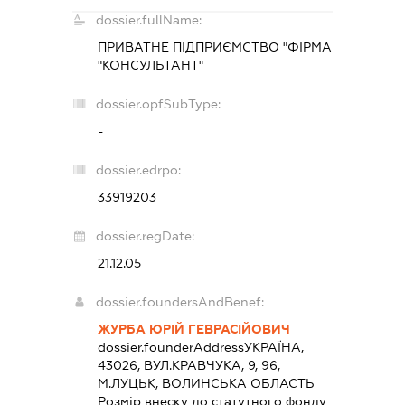
dossier.fullName:
ПРИВАТНЕ ПІДПРИЄМСТВО "ФІРМА
"КОНСУЛЬТАНТ"
dossier.opfSubType:
-
dossier.edrpo:
33919203
dossier.regDate:
21.12.05
dossier.foundersAndBenef:
ЖУРБА ЮРІЙ ГЕВРАСІЙОВИЧ
dossier.founderAddress
УКРАЇНА,
43026, ВУЛ.КРАВЧУКА, 9, 96,
М.ЛУЦЬК, ВОЛИНСЬКА ОБЛАСТЬ
Розмір внеску до статутного фонду