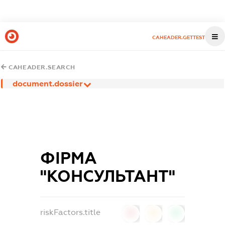
CAHEADER.GETTEST
CAHEADER.SEARCH
document.dossier
ФІРМА
"КОНСУЛЬТАНТ"
riskFactors.title
0
0
0