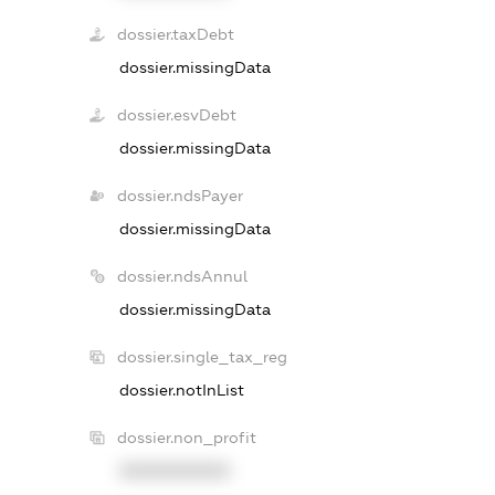
dossier.taxDebt
dossier.missingData
dossier.esvDebt
dossier.missingData
dossier.ndsPayer
dossier.missingData
dossier.ndsAnnul
dossier.missingData
dossier.single_tax_reg
dossier.notInList
dossier.non_profit
XXXXXXXXXX