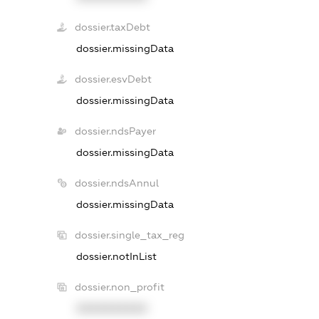
dossier.taxDebt
dossier.missingData
dossier.esvDebt
dossier.missingData
dossier.ndsPayer
dossier.missingData
dossier.ndsAnnul
dossier.missingData
dossier.single_tax_reg
dossier.notInList
dossier.non_profit
XXXXXXXXXX