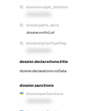
dossier.budget_dotation
XXXXXXXXXX
dossier.palne_akciz
dossier.notInList
dossier.bigTaxPayerReg
XXXXXXXXXX
dossier.declarations.title
dossier.declarations.noData
dossier.sanctions
dossier.specSanctions
XXXXXXXXXX