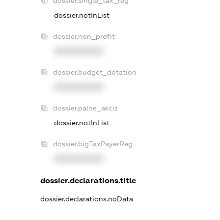
dossier.single_tax_reg
dossier.notInList
dossier.non_profit
XXXXXXXXXX
dossier.budget_dotation
XXXXXXXXXX
dossier.palne_akciz
dossier.notInList
dossier.bigTaxPayerReg
XXXXXXXXXX
dossier.declarations.title
dossier.declarations.noData