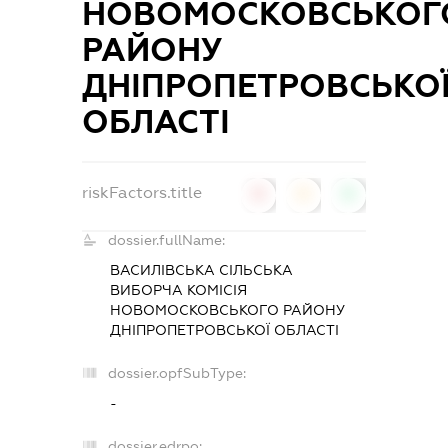
НОВОМОСКОВСЬКОГ
РАЙОНУ
ДНІПРОПЕТРОВСЬКО
ОБЛАСТІ
riskFactors.title
0
0
0
dossier.fullName:
ВАСИЛІВСЬКА СІЛЬСЬКА
ВИБОРЧА КОМІСІЯ
НОВОМОСКОВСЬКОГО РАЙОНУ
ДНІПРОПЕТРОВСЬКОЇ ОБЛАСТІ
dossier.opfSubType:
-
dossier.edrpo: