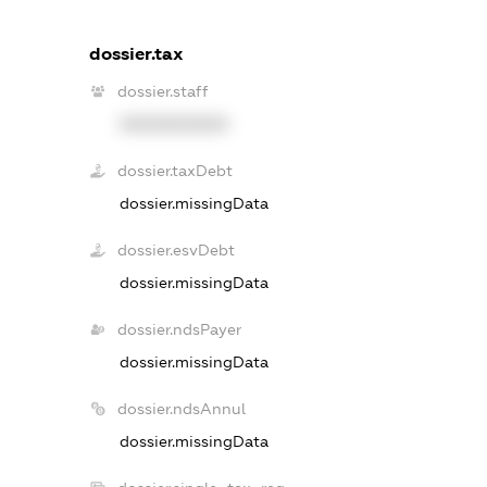
dossier.tax
dossier.staff
XXXXXXXXXX
dossier.taxDebt
dossier.missingData
dossier.esvDebt
dossier.missingData
dossier.ndsPayer
dossier.missingData
dossier.ndsAnnul
dossier.missingData