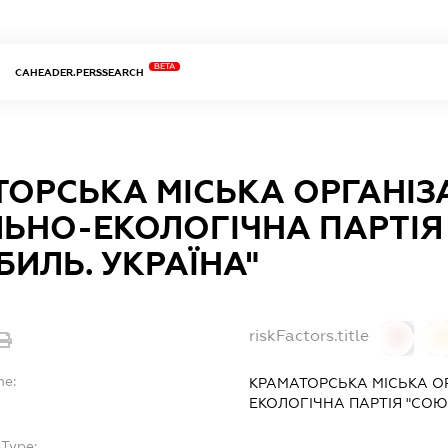
BETA
CAHEADER.PERSSEARCH
ОРСЬКА МІСЬКА ОРГАНІЗ
ЬНО-ЕКОЛОГІЧНА ПАРТІЯ
ИЛЬ. УКРАЇНА"
riskFactors.title
0
0
me:
КРАМАТОРСЬКА МІСЬКА О
ЕКОЛОГІЧНА ПАРТІЯ "СОЮ
bType: