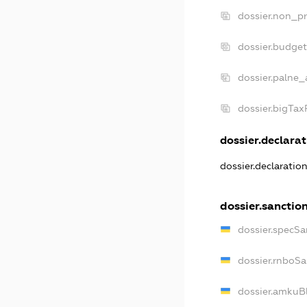
dossier.non_pr
dossier.budge
dossier.palne_
dossier.bigTa
dossier.declarat
dossier.declaratio
dossier.sanctio
dossier.specSa
dossier.rnboS
dossier.amkuB