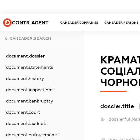
CONTR AGENT
CAHEADER.COMPANIES
CAHEADER.PERSONS
CAHEADER.SEARCH
document.dossier
КРАМАТ
document.statements
СОЦІАЛ
document.history
ЧОРНОБ
document.inspections
document.bankruptcy
dossier.title
document.court
dossier.fullNa
document.taxdebts
document.enforcements
dossier.opfSu