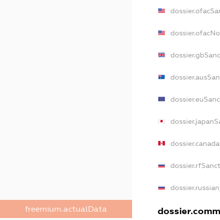
dossier.ofacSa
dossier.ofacN
dossier.gbSan
dossier.ausSan
dossier.euSanc
dossier.japanS
dossier.canad
dossier.rfSanc
dossier.russia
freemium.actualData
dossier.comme