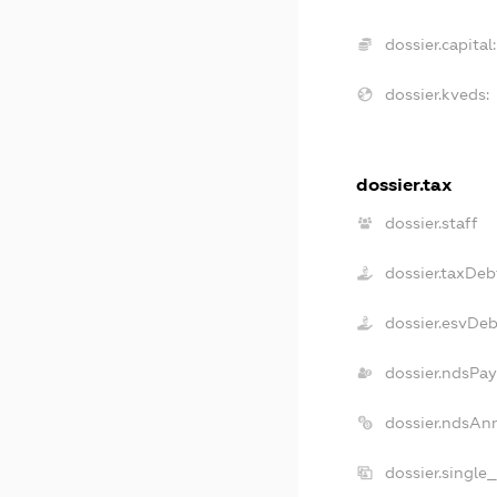
dossier.capital:
dossier.kveds:
dossier.tax
dossier.staff
dossier.taxDeb
dossier.esvDe
dossier.ndsPay
dossier.ndsAn
dossier.single