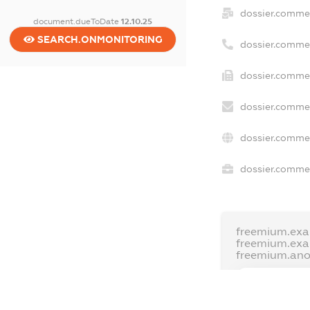
dossier.comme
document.dueToDate
12.10.25
SEARCH.ONMONITORING
dossier.comme
dossier.commer
dossier.commer
dossier.commer
dossier.commer
freemium.exa
freemium.ex
freemium.an
FREEMIUM.D