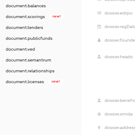
document.balances
dossier.edrpo:
document.scorings
new!
dossier.regDat
document.tenders
document.publicfunds
dossier.found
document.ved
dossier.heads:
document.semantrum
document.relationships
document.licenses
new!
dossier.benefic
dossier.smida:
dossier.address