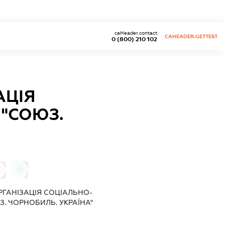
caHeader.contact
CAHEADER.GETTEST
0 (800) 210 102
АЦІЯ
 "СОЮЗ.
0
РГАНІЗАЦІЯ СОЦІАЛЬНО-
З. ЧОРНОБИЛЬ. УКРАЇНА"