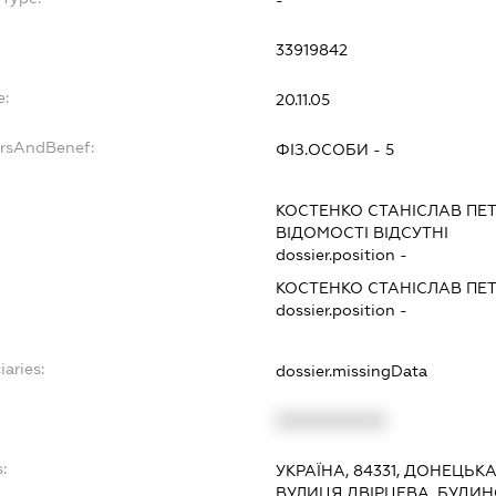
-
33919842
e:
20.11.05
ersAndBenef:
ФІЗ.ОСОБИ - 5
КОСТЕНКО СТАНІСЛАВ ПЕ
ВІДОМОСТІ ВІДСУТНІ
dossier.position -
КОСТЕНКО СТАНІСЛАВ ПЕ
dossier.position -
iaries:
dossier.missingData
XXXXXXXXXX
:
УКРАЇНА, 84331, ДОНЕЦЬК
ВУЛИЦЯ ДВІРЦЕВА, БУДИНО