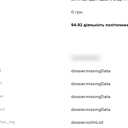
0 грн.
94.92
діяльність політичних
XXXXXXXXXX
t
dossier.missingData
bt
dossier.missingData
er
dossier.missingData
nul
dossier.missingData
_tax_reg
dossier.notInList