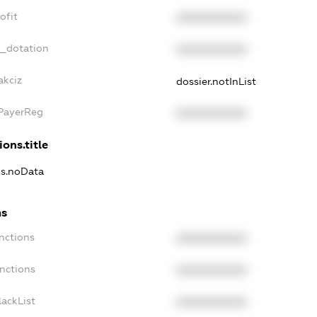
ofit
XXXXXXXXXX
t_dotation
XXXXXXXXXX
akciz
dossier.notInList
xPayerReg
XXXXXXXXXX
ions.title
ns.noData
ns
nctions
XXXXXXXXXX
anctions
XXXXXXXXXX
lackList
XXXXXXXXXX