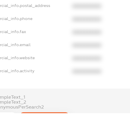
rcial_info.postal_address
XXXXXXXXXX
rcial_info.phone
XXXXXXXXXX
cial_info.fax
XXXXXXXXXX
cial_info.email
XXXXXXXXXX
cial_info.website
XXXXXXXXXX
cial_info.activity
XXXXXXXXXX
mpleText_1
ampleText_2
onymousPerSearch2
ETAILS
FREEMIUM.REGISTER