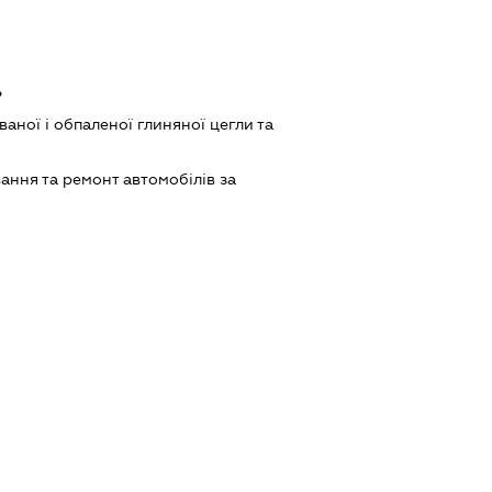
ь
ної і обпаленої глиняної цегли та
ання та ремонт автомобілів за