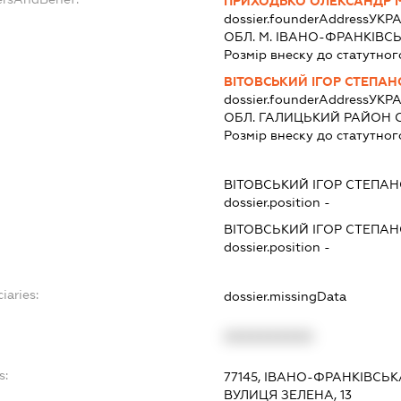
ПРИХОДЬКО ОЛЕКСАНДР
dossier.founderAddress
УКРА
ОБЛ. М. ІВАНО-ФРАНКІВСЬК 
Розмір внеску до статутног
ВІТОВСЬКИЙ ІГОР СТЕПА
dossier.founderAddress
УКРА
ОБЛ. ГАЛИЦЬКИЙ РАЙОН С.
Розмір внеску до статутног
ВІТОВСЬКИЙ ІГОР СТЕПА
dossier.position -
ВІТОВСЬКИЙ ІГОР СТЕПА
dossier.position -
iaries:
dossier.missingData
XXXXXXXXXX
s:
77145, ІВАНО-ФРАНКІВСЬК
ВУЛИЦЯ ЗЕЛЕНА, 13