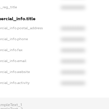
n_reg_title
XXXXXXXXXX
rcial_info.title
rcial_info.postal_address
XXXXXXXXXX
rcial_info.phone
XXXXXXXXXX
rcial_info.fax
XXXXXXXXXX
rcial_info.email
XXXXXXXXXX
rcial_info.website
XXXXXXXXXX
cial_info.activity
XXXXXXXXXX
ampleText_1
ampleText_2