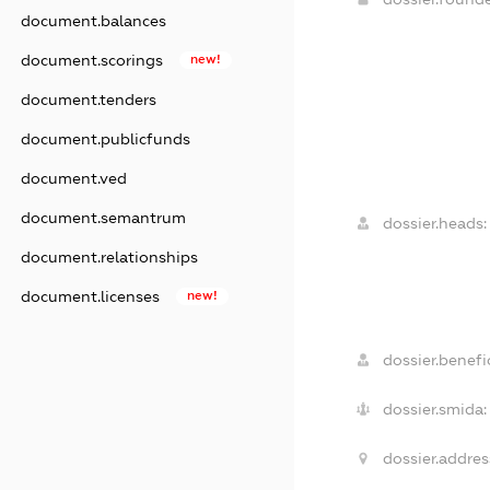
document.balances
document.scorings
new!
document.tenders
document.publicfunds
document.ved
document.semantrum
dossier.heads:
document.relationships
document.licenses
new!
dossier.benefic
dossier.smida:
dossier.addres