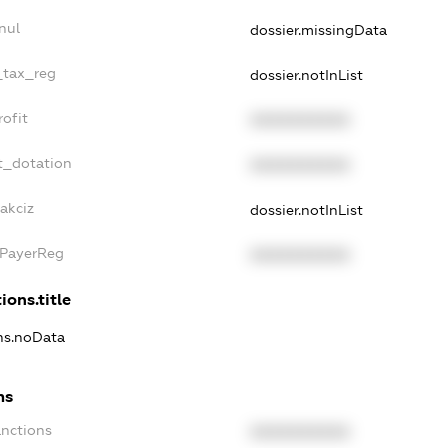
nul
dossier.missingData
_tax_reg
dossier.notInList
ofit
XXXXXXXXXX
t_dotation
XXXXXXXXXX
akciz
dossier.notInList
xPayerReg
XXXXXXXXXX
ions.title
ons.noData
ns
anctions
XXXXXXXXXX