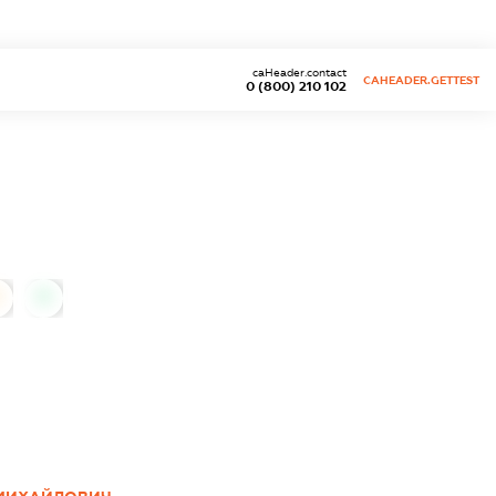
caHeader.contact
CAHEADER.GETTEST
0 (800) 210 102
0