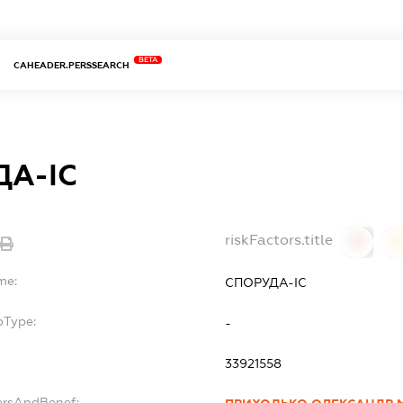
BETA
CAHEADER.PERSSEARCH
ДА-ІС
riskFactors.title
0
0
me:
СПОРУДА-ІС
bType:
-
33921558
ersAndBenef: