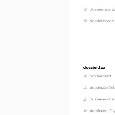
dossier.capital
dossier.kveds:
dossier.tax
dossier.staff
dossier.taxDe
dossier.esvDe
dossier.ndsPa