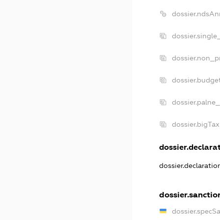
dossier.ndsAn
dossier.single
dossier.non_pr
dossier.budge
dossier.palne_
dossier.bigTa
dossier.declarat
dossier.declarati
dossier.sanctio
dossier.specS