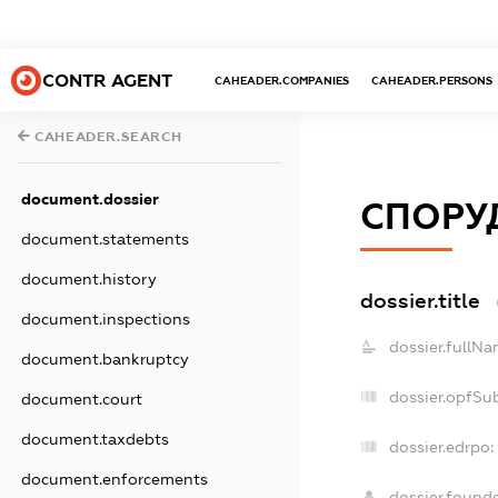
CONTR AGENT
CAHEADER.COMPANIES
CAHEADER.PERSONS
CAHEADER.SEARCH
document.dossier
СПОРУ
document.statements
document.history
dossier.title
document.inspections
dossier.fullNa
document.bankruptcy
dossier.opfSu
document.court
document.taxdebts
dossier.edrpo:
document.enforcements
dossier.found