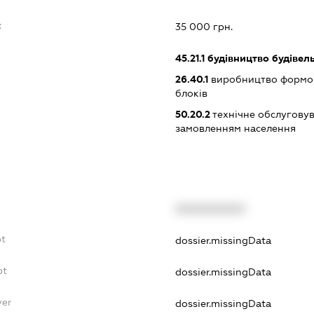
:
35 000 грн.
45.21.1
будівництво будівел
26.40.1
виробництво формова
блоків
50.20.2
технічне обслуговув
замовленням населення
XXXXXXXXXX
bt
dossier.missingData
bt
dossier.missingData
yer
dossier.missingData