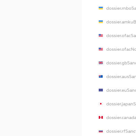
dossier.rnboS
dossier.amkuB
dossier.ofacS
dossier.ofac
dossier.gbSan
dossier.ausSa
dossier.euSan
dossier.japan
dossier.canad
dossier.rfSanc