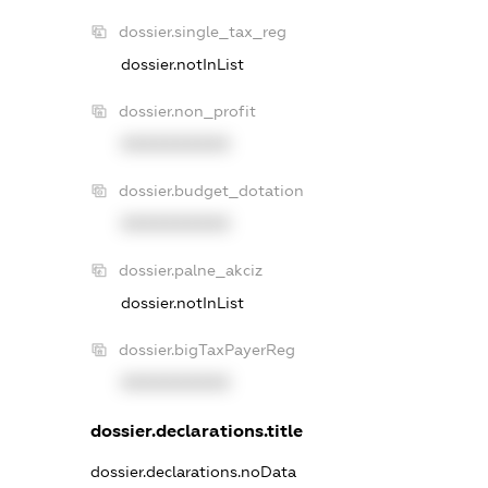
dossier.single_tax_reg
dossier.notInList
dossier.non_profit
XXXXXXXXXX
dossier.budget_dotation
XXXXXXXXXX
dossier.palne_akciz
dossier.notInList
dossier.bigTaxPayerReg
XXXXXXXXXX
dossier.declarations.title
dossier.declarations.noData