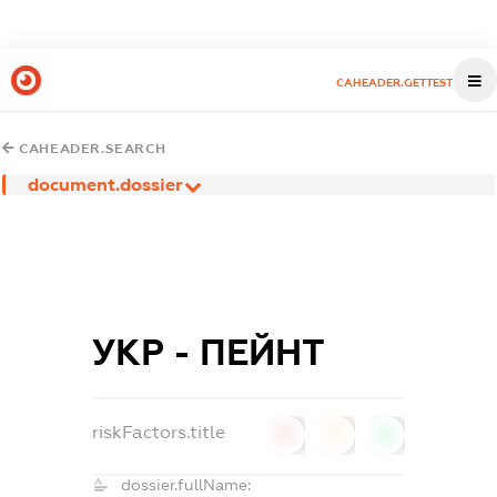
CAHEADER.GETTEST
CAHEADER.SEARCH
document.dossier
УКР - ПЕЙНТ
riskFactors.title
0
0
0
dossier.fullName: