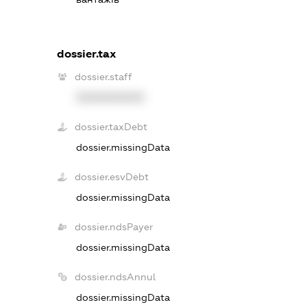
dossier.tax
dossier.staff
XXXXXXXXXX
dossier.taxDebt
dossier.missingData
dossier.esvDebt
dossier.missingData
dossier.ndsPayer
dossier.missingData
dossier.ndsAnnul
dossier.missingData