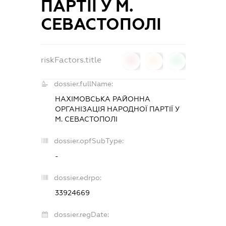
ПАРТІЇ У М.
СЕВАСТОПОЛІ
riskFactors.title
0
0
0
dossier.fullName:
НАХІМОВСЬКА РАЙОННА
ОРГАНІЗАЦІЯ НАРОДНОЇ ПАРТІЇ У
М. СЕВАСТОПОЛІ
dossier.opfSubType:
-
dossier.edrpo:
33924669
dossier.regDate: