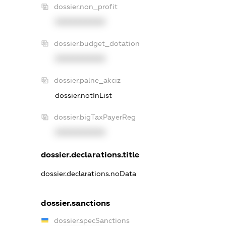
dossier.non_profit
XXXXXXXXXX
dossier.budget_dotation
XXXXXXXXXX
dossier.palne_akciz
dossier.notInList
dossier.bigTaxPayerReg
XXXXXXXXXX
dossier.declarations.title
dossier.declarations.noData
dossier.sanctions
dossier.specSanctions