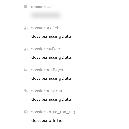
dossier.staff
XXXXXXXXXX
dossier.taxDebt
dossier.missingData
dossier.esvDebt
dossier.missingData
dossier.ndsPayer
dossier.missingData
dossier.ndsAnnul
dossier.missingData
dossier.single_tax_reg
dossier.notInList