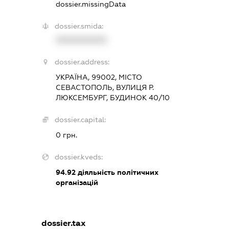
dossier.missingData
dossier.smida:
XXXXXXXXXX
dossier.address:
УКРАЇНА, 99002, МІСТО
СЕВАСТОПОЛЬ, ВУЛИЦЯ Р.
ЛЮКСЕМБУРГ, БУДИНОК 40/10
dossier.capital:
0 грн.
dossier.kveds:
94.92
діяльність політичних
організацій
dossier.tax