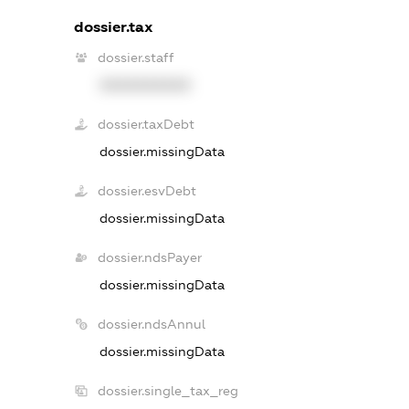
dossier.tax
dossier.staff
XXXXXXXXXX
dossier.taxDebt
dossier.missingData
dossier.esvDebt
dossier.missingData
dossier.ndsPayer
dossier.missingData
dossier.ndsAnnul
dossier.missingData
dossier.single_tax_reg