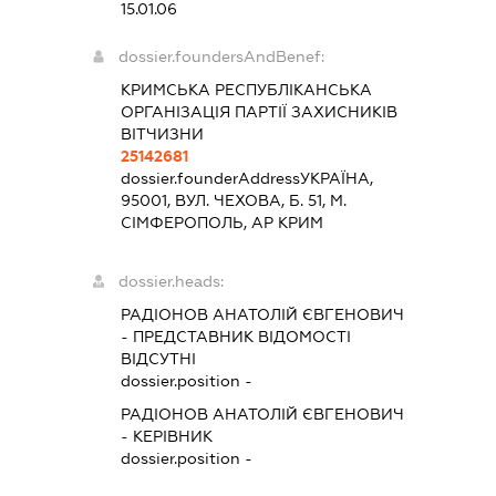
15.01.06
dossier.foundersAndBenef:
КРИМСЬКА РЕСПУБЛІКАНСЬКА
ОРГАНІЗАЦІЯ ПАРТІЇ ЗАХИСНИКІВ
ВІТЧИЗНИ
25142681
dossier.founderAddress
УКРАЇНА,
95001, ВУЛ. ЧЕХОВА, Б. 51, М.
СІМФЕРОПОЛЬ, АР КРИМ
dossier.heads:
РАДІОНОВ АНАТОЛІЙ ЄВГЕНОВИЧ
-
ПРЕДСТАВНИК
ВІДОМОСТІ
ВІДСУТНІ
dossier.position -
РАДІОНОВ АНАТОЛІЙ ЄВГЕНОВИЧ
-
КЕРІВНИК
dossier.position -