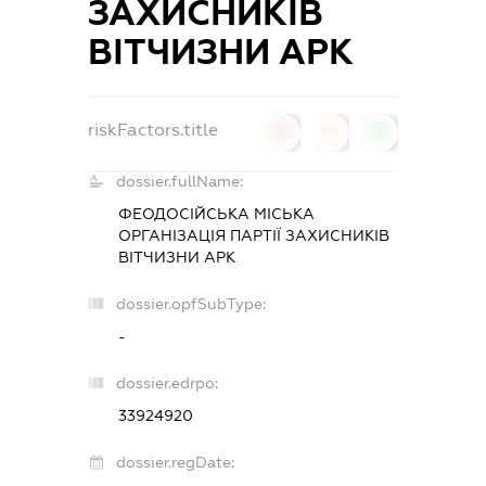
ЗАХИСНИКІВ
ВІТЧИЗНИ АРК
riskFactors.title
0
0
0
dossier.fullName:
ФЕОДОСІЙСЬКА МІСЬКА
ОРГАНІЗАЦІЯ ПАРТІЇ ЗАХИСНИКІВ
ВІТЧИЗНИ АРК
dossier.opfSubType:
-
dossier.edrpo:
33924920
dossier.regDate: