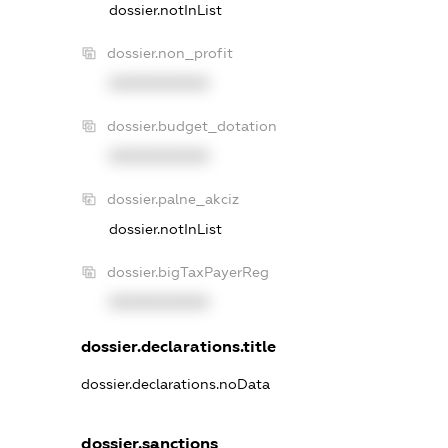
dossier.notInList
dossier.non_profit
XXXXXXXXXX
dossier.budget_dotation
XXXXXXXXXX
dossier.palne_akciz
dossier.notInList
dossier.bigTaxPayerReg
XXXXXXXXXX
dossier.declarations.title
dossier.declarations.noData
dossier.sanctions