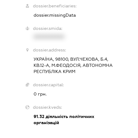
dossier.beneficiaries:
dossier.missingData
dossier.smida:
XXXXXXXXXX
dossier.address:
УКРАЇНА, 98100, ВУЛ.ЧЕХОВА, Б.4,
КВ.12-А, М.ФЕОДОСІЯ, АВТОНОМНА
РЕСПУБЛІКА КРИМ
dossier.capital:
0 грн.
dossier.kveds:
91.32
діяльність політичних
організацій