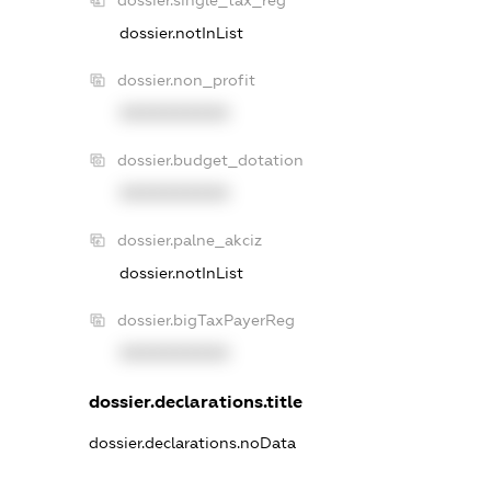
dossier.notInList
dossier.non_profit
XXXXXXXXXX
dossier.budget_dotation
XXXXXXXXXX
dossier.palne_akciz
dossier.notInList
dossier.bigTaxPayerReg
XXXXXXXXXX
dossier.declarations.title
dossier.declarations.noData