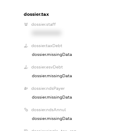
dossier.tax
dossier.staff
XXXXXXXXXX
dossier.taxDebt
dossier.missingData
dossier.esvDebt
dossier.missingData
dossier.ndsPayer
dossier.missingData
dossier.ndsAnnul
dossier.missingData
dossier.single_tax_reg