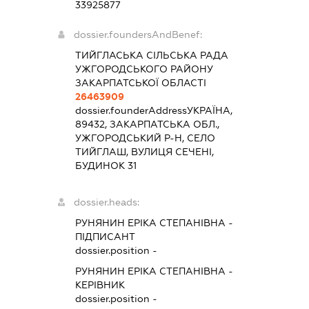
33925877
dossier.foundersAndBenef:
ТИЙГЛАСЬКА СІЛЬСЬКА РАДА
УЖГОРОДСЬКОГО РАЙОНУ
ЗАКАРПАТСЬКОЇ ОБЛАСТІ
26463909
dossier.founderAddress
УКРАЇНА,
89432, ЗАКАРПАТСЬКА ОБЛ.,
УЖГОРОДСЬКИЙ Р-Н, СЕЛО
ТИЙГЛАШ, ВУЛИЦЯ СЕЧЕНІ,
БУДИНОК 31
dossier.heads:
РУНЯНИН ЕРІКА СТЕПАНІВНА
-
ПІДПИСАНТ
dossier.position -
РУНЯНИН ЕРІКА СТЕПАНІВНА
-
КЕРІВНИК
dossier.position -