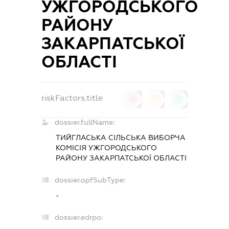
УЖГОРОДСЬКОГО
РАЙОНУ
ЗАКАРПАТСЬКОЇ
ОБЛАСТІ
riskFactors.title
0
0
0
dossier.fullName:
ТИЙГЛАСЬКА СІЛЬСЬКА ВИБОРЧА
КОМІСІЯ УЖГОРОДСЬКОГО
РАЙОНУ ЗАКАРПАТСЬКОЇ ОБЛАСТІ
dossier.opfSubType:
-
dossier.edrpo: