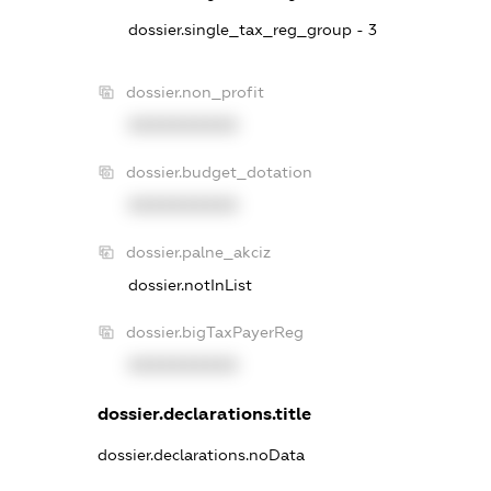
dossier.single_tax_reg_group - 3
dossier.non_profit
XXXXXXXXXX
dossier.budget_dotation
XXXXXXXXXX
dossier.palne_akciz
dossier.notInList
dossier.bigTaxPayerReg
XXXXXXXXXX
dossier.declarations.title
dossier.declarations.noData