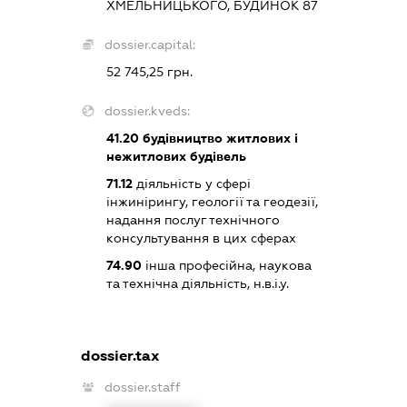
ХМЕЛЬНИЦЬКОГО, БУДИНОК 87
dossier.capital:
52 745,25 грн.
dossier.kveds:
41.20
будівництво житлових і
нежитлових будівель
71.12
діяльність у сфері
інжинірингу, геології та геодезії,
надання послуг технічного
консультування в цих сферах
74.90
інша професійна, наукова
та технічна діяльність, н.в.і.у.
dossier.tax
dossier.staff