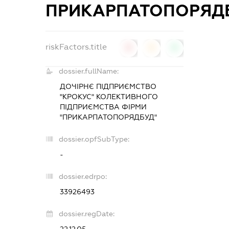
ПРИКАРПАТОПОРЯД
riskFactors.title
0
0
0
dossier.fullName:
ДОЧІРНЄ ПІДПРИЄМСТВО
"КРОКУС" КОЛЕКТИВНОГО
ПІДПРИЄМСТВА ФІРМИ
"ПРИКАРПАТОПОРЯДБУД"
dossier.opfSubType:
-
dossier.edrpo:
33926493
dossier.regDate: