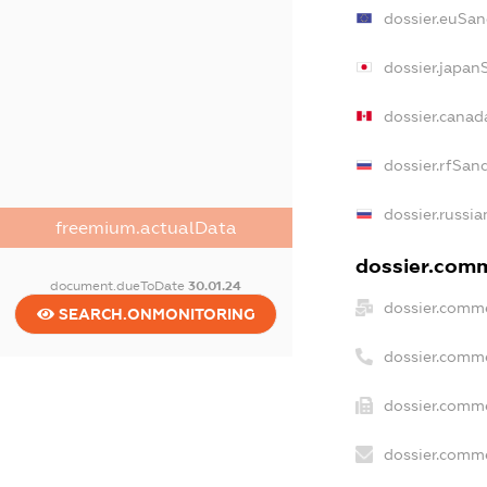
dossier.euSan
dossier.japan
dossier.canad
dossier.rfSan
dossier.russia
freemium.actualData
dossier.comme
document.dueToDate
30.01.24
dossier.comme
SEARCH.ONMONITORING
dossier.comm
dossier.comme
dossier.comme