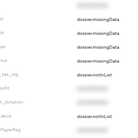
XXXXXXXXXX
bt
dossier.missingData
bt
dossier.missingData
yer
dossier.missingData
nnul
dossier.missingData
e_tax_reg
dossier.notInList
rofit
XXXXXXXXXX
et_dotation
XXXXXXXXXX
_akciz
dossier.notInList
axPayerReg
XXXXXXXXXX