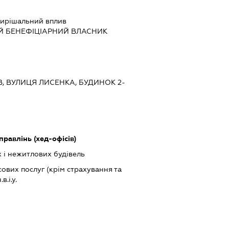
ирішальний вплив
Й БЕНЕФІЦІАРНИЙ ВЛАСНИК
ЇВ, ВУЛИЦЯ ЛИСЕНКА, БУДИНОК 2-
правлінь (хед-офісів)
 і нежитлових будівель
ових послуг (крім страхування та
.і.у.