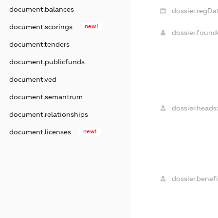
document.balances
dossier.regDa
document.scorings
new!
dossier.foun
document.tenders
document.publicfunds
document.ved
document.semantrum
dossier.heads:
document.relationships
document.licenses
new!
dossier.benefi