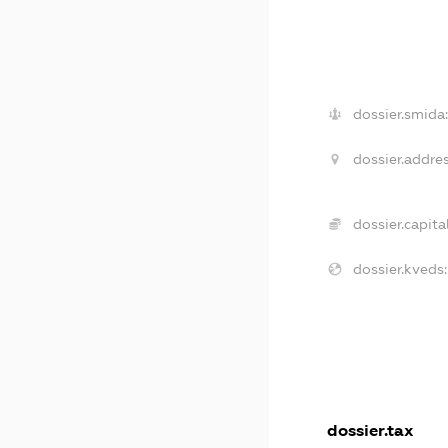
dossier.smida:
dossier.addres
dossier.capital
dossier.kveds:
dossier.tax