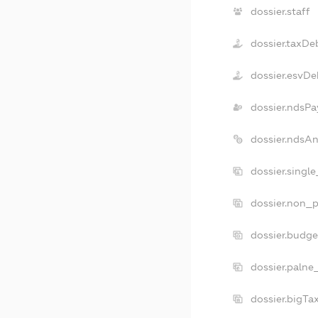
dossier.staff
dossier.taxDe
dossier.esvDe
dossier.ndsPa
dossier.ndsA
dossier.singl
dossier.non_p
dossier.budg
dossier.palne
dossier.bigT