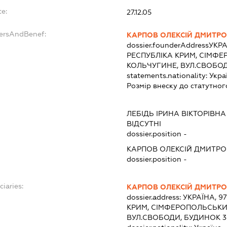
te:
27.12.05
dersAndBenef:
КАРПОВ ОЛЕКСІЙ ДМИТР
dossier.founderAddress
УКРА
РЕСПУБЛІКА КРИМ, СІМФЕ
КОЛЬЧУГИНЕ, ВУЛ.СВОБОД
statements.nationality:
Укра
Розмір внеску до статутног
ЛЕБІДЬ ІРИНА ВІКТОРІВНА
ВІДСУТНІ
dossier.position -
КАРПОВ ОЛЕКСІЙ ДМИТР
dossier.position -
ciaries:
КАРПОВ ОЛЕКСІЙ ДМИТР
dossier.address:
УКРАЇНА, 9
КРИМ, СІМФЕРОПОЛЬСЬКИЙ
ВУЛ.СВОБОДИ, БУДИНОК 3