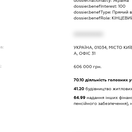
dossier.nationality:
Україна
dossier.benefInterest:
100
dossier.benefType:
Прямий в
dossier.benefRole:
КІНЦЕВИ
XXXXXXXXXX
s:
УКРАЇНА, 01034, МІСТО КИ
А, ОФІС 31
:
606 000 грн.
70.10
діяльність головних у
41.20
будівництво житлових
64.99
надання інших фінанс
пенсійного забезпечення), н.в