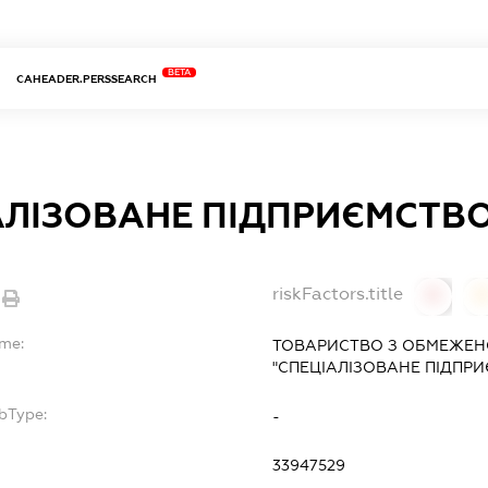
BETA
CAHEADER.PERSSEARCH
АЛІЗОВАНЕ ПІДПРИЄМСТВО
riskFactors.title
0
ame:
ТОВАРИСТВО З ОБМЕЖЕН
"СПЕЦІАЛІЗОВАНЕ ПІДПРИ
bType:
-
33947529