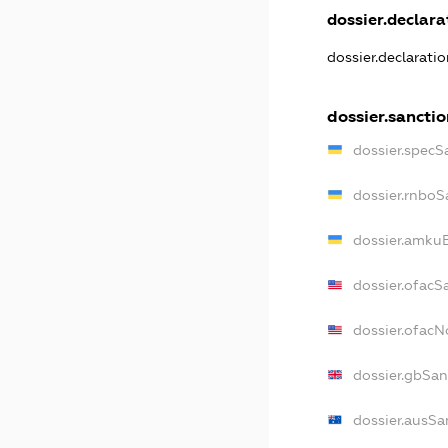
dossier.declarat
dossier.declarati
dossier.sanctio
dossier.specS
dossier.rnboS
dossier.amkuB
dossier.ofacS
dossier.ofac
dossier.gbSan
dossier.ausSa