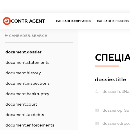
CONTR AGENT
CAHEADER.COMPANIES
CAHEADER.PERSONS
CAHEADER.SEARCH
document.dossier
СПЕЦІ
document.statements
document.history
dossier.title
document.inspections
dossier.fullN
document.bankruptcy
document.court
dossier.opfSu
document.taxdebts
dossier.edrpo:
document.enforcements