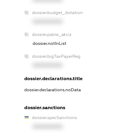
dossier.budget_dotation
XXXXXXXXXX
dossier.palne_akciz
dossier.notInList
dossier.bigTaxPayerReg
XXXXXXXXXX
dossier.declarations.title
dossier.declarations.noData
dossier.sanctions
dossier.specSanctions
XXXXXXXXXX