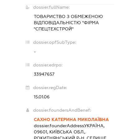
dossier.fullName:
ТОВАРИСТВО З ОБМЕЖЕНОЮ
ВІДПОВІДАЛЬНІСТЮ "ФІРМА
"СПЕЦТЕХСТРОЙ"
dossier.opfSubType:
-
dossier.edrpo:
33947657
dossier.regDate:
15.01.06
dossier.foundersAndBenef:
САХНО КАТЕРИНА МИКОЛАЇВНА
dossier.founderAddress
УКРАЇНА,
09601, КИЇВСЬКА ОБЛ.,
РОКИТНЯНСЬКИЙ Р-Н, СЕЛИЩЕ