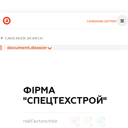
CAHEADER.GETTEST
CAHEADER.SEARCH
document.dossier
ФІРМА
"СПЕЦТЕХСТРОЙ"
riskFactors.title
0
0
0