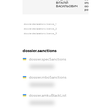
ВІТАЛІЙ
отримана за
ВАСИЛЬОВИЧ
основним місцем
роботи
dossier.declarations.license_1
dossier.declarations.license_2
dossier.declarations.license_3
dossier.sanctions
dossier.specSanctions
XXXXXXXXXX
dossier.rnboSanctions
XXXXXXXXXX
dossier.amkuBlackList
XXXXXXXXXX