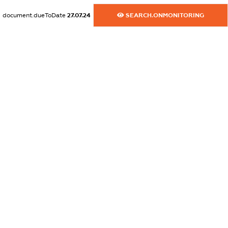
dossier.commercial_info.email
document.dueToDate
27.07.24
SEARCH.ONMONITORING
XXXXXXXXXX
dossier.commercial_info.website
XXXXXXXXXX
dossier.commercial_info.activity
XXXXXXXXXX
freemium.exampleText_1
freemium.exampleText_2
freemium.anonymousPerSearch2
FREEMIUM.DETAILS
FREEMIUM.REGISTER