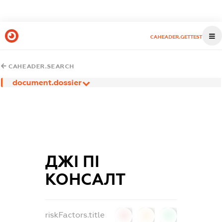
CAHEADER.GETTEST
CAHEADER.SEARCH
document.dossier
ДЖІ ПІ
КОНСАЛТ
riskFactors.title
0
0
0