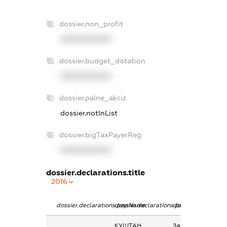
dossier.non_profit
XXXXXXXXXX
dossier.budget_dotation
XXXXXXXXXX
dossier.palne_akciz
dossier.notInList
dossier.bigTaxPayerReg
XXXXXXXXXX
dossier.declarations.title
2016
dossier.declarations.pepName
dossier.declarations.personName
dossier.declaratio
КУШТАН
Заробітна плата