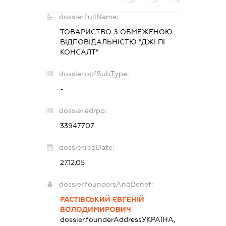
dossier.fullName:
ТОВАРИСТВО З ОБМЕЖЕНОЮ
ВІДПОВІДАЛЬНІСТЮ "ДЖІ ПІ
КОНСАЛТ"
dossier.opfSubType:
-
dossier.edrpo:
33947707
dossier.regDate:
27.12.05
dossier.foundersAndBenef:
РАСТІВСЬКИЙ ЄВГЕНІЙ
ВОЛОДИМИРОВИЧ
dossier.founderAddress
УКРАЇНА,