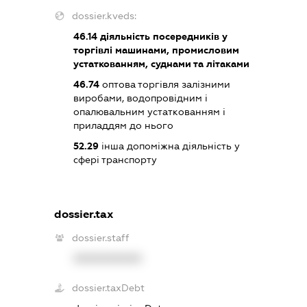
dossier.kveds:
46.14
діяльність посередників у
торгівлі машинами, промисловим
устаткованням, суднами та літаками
46.74
оптова торгівля залізними
виробами, водопровідним і
опалювальним устаткованням і
приладдям до нього
52.29
інша допоміжна діяльність у
сфері транспорту
dossier.tax
dossier.staff
XXXXXXXXXX
dossier.taxDebt