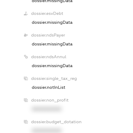
dossier.missingData
dossier.esvDebt
dossier.missingData
dossier.ndsPayer
dossier.missingData
dossier.ndsAnnul
dossier.missingData
dossier.single_tax_reg
dossier.notInList
dossier.non_profit
XXXXXXXXXX
dossier.budget_dotation
XXXXXXXXXX