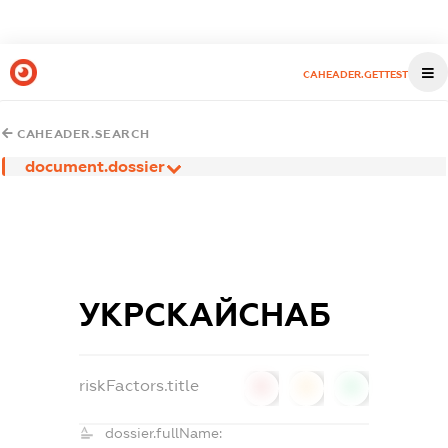
CAHEADER.GETTEST
CAHEADER.SEARCH
document.dossier
УКРСКАЙСНАБ
riskFactors.title
0
0
0
dossier.fullName: