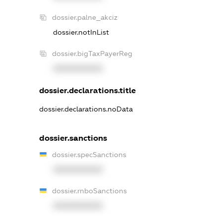
dossier.palne_akciz
dossier.notInList
dossier.bigTaxPayerReg
XXXXXXXXXX
dossier.declarations.title
dossier.declarations.noData
dossier.sanctions
dossier.specSanctions
XXXXXXXXXX
dossier.rnboSanctions
XXXXXXXXXX