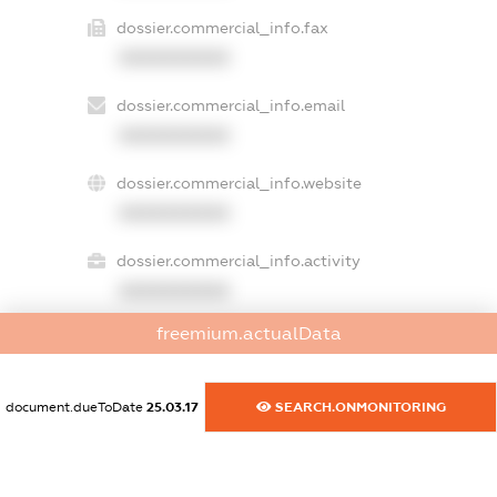
dossier.commercial_info.fax
XXXXXXXXXX
dossier.commercial_info.email
XXXXXXXXXX
dossier.commercial_info.website
XXXXXXXXXX
dossier.commercial_info.activity
XXXXXXXXXX
freemium.actualData
freemium.exampleText_1
freemium.exampleText_2
document.dueToDate
25.03.17
SEARCH.ONMONITORING
freemium.anonymousPerSearch2
FREEMIUM.DETAILS