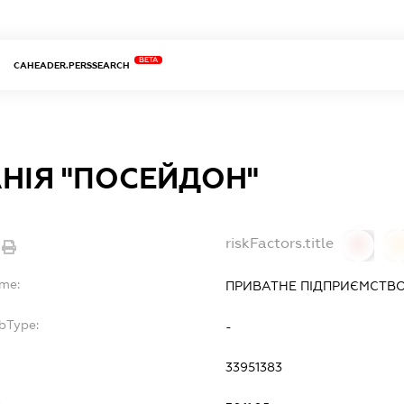
BETA
CAHEADER.PERSSEARCH
НІЯ "ПОСЕЙДОН"
riskFactors.title
0
ame:
ПРИВАТНЕ ПІДПРИЄМСТВО
bType:
-
33951383