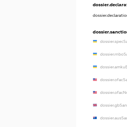
dossier.declarat
dossier.declarati
dossier.sancti
dossier.specS
dossier.rnboS
dossier.amkuB
dossier.ofacS
dossier.ofac
dossier.gbSan
dossier.ausSa