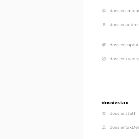
dossier.smida
dossier.addres
dossier.capital
dossier.kveds:
dossier.tax
dossier.staff
dossier.taxDe