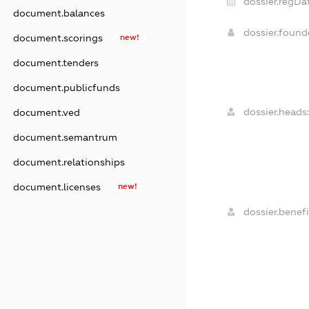
dossier.regDa
document.balances
dossier.foun
document.scorings
new!
document.tenders
document.publicfunds
dossier.heads
document.ved
document.semantrum
document.relationships
document.licenses
new!
dossier.benefi