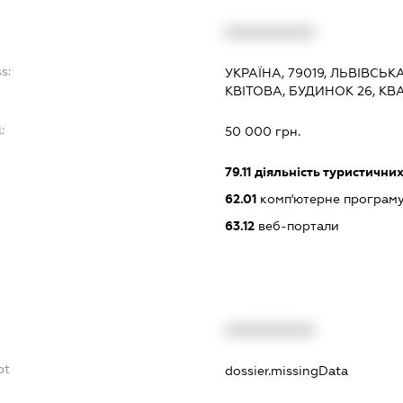
:
XXXXXXXXXX
s:
УКРАЇНА, 79019, ЛЬВІВСЬК
КВІТОВА, БУДИНОК 26, КВ
:
50 000 грн.
79.11
діяльність туристичних
62.01
комп'ютерне програм
63.12
веб-портали
XXXXXXXXXX
bt
dossier.missingData