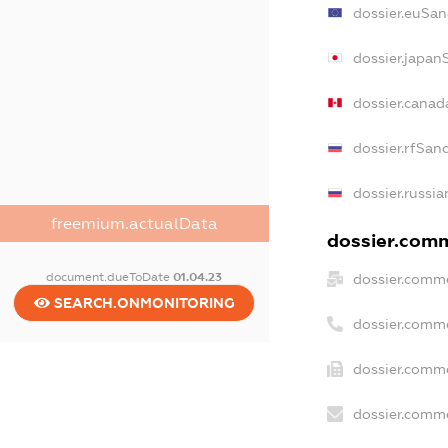
dossier.euSan
dossier.japan
dossier.cana
dossier.rfSan
dossier.russia
freemium.actualData
dossier.comm
document.dueToDate
01.04.23
dossier.comme
SEARCH.ONMONITORING
dossier.comm
dossier.comme
dossier.comme