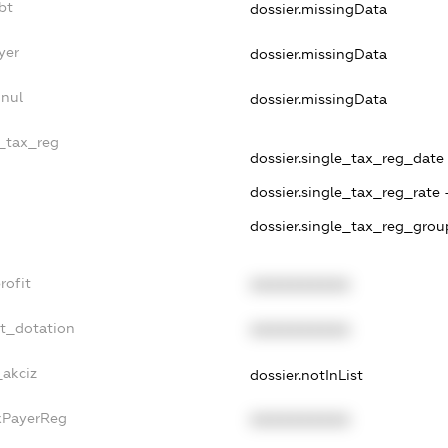
bt
dossier.missingData
yer
dossier.missingData
nnul
dossier.missingData
e_tax_reg
dossier.single_tax_reg_date -
dossier.single_tax_reg_rate 
dossier.single_tax_reg_grou
rofit
XXXXXXXXXX
et_dotation
XXXXXXXXXX
_akciz
dossier.notInList
axPayerReg
XXXXXXXXXX