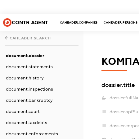
CONTR AGENT
CAHEADER.COMPANIES
CAHEADER.PERSONS
CAHEADER.SEARCH
document.dossier
КОМПА
document.statements
document.history
dossier.title
document.inspections
dossier.fullN
document.bankruptcy
document.court
dossier.opfSu
document.taxdebts
dossier.edrpo:
document.enforcements