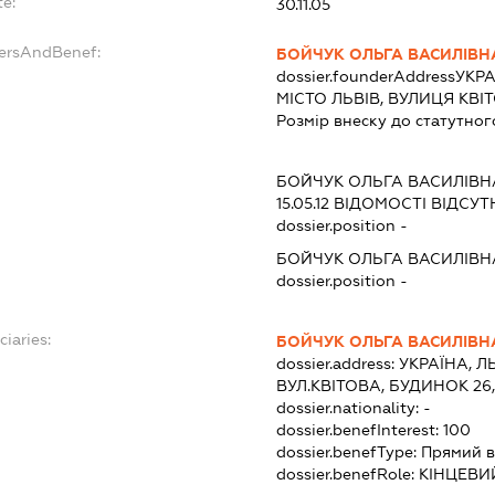
te:
30.11.05
dersAndBenef:
БОЙЧУК ОЛЬГА ВАСИЛІВН
dossier.founderAddress
УКРА
МІСТО ЛЬВІВ, ВУЛИЦЯ КВІ
Розмір внеску до статутног
:
БОЙЧУК ОЛЬГА ВАСИЛІВН
15.05.12
ВІДОМОСТІ ВІДСУТ
dossier.position -
БОЙЧУК ОЛЬГА ВАСИЛІВН
dossier.position -
ciaries:
БОЙЧУК ОЛЬГА ВАСИЛІВН
dossier.address:
УКРАЇНА, Л
ВУЛ.КВІТОВА, БУДИНОК 26,
dossier.nationality:
-
dossier.benefInterest:
100
dossier.benefType:
Прямий в
dossier.benefRole:
КІНЦЕВИ