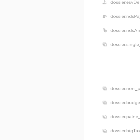
dossier.esvDe
dossier.ndsPa
dossier.ndsA
dossier.singl
dossier.non_p
dossier.budg
dossier.palne
dossier.bigT