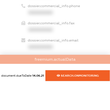
dossier.commercial_info.phone
XXXXXXXXXX
dossier.commercial_info.fax
XXXXXXXXXX
dossier.commercial_info.email
XXXXXXXXXX
dossier.commercial_info.website
freemium.actualData
XXXXXXXXXX
dossier.commercial_info.activity
document.dueToDate
14.06.21
SEARCH.ONMONITORING
XXXXXXXXXX
freemium.exampleText_1
freemium.exampleText_2