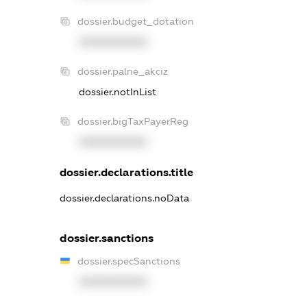
dossier.budget_dotation
XXXXXXXXXX
dossier.palne_akciz
dossier.notInList
dossier.bigTaxPayerReg
XXXXXXXXXX
dossier.declarations.title
dossier.declarations.noData
dossier.sanctions
dossier.specSanctions
XXXXXXXXXX