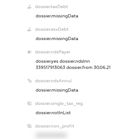
dossier.taxDebt
dossier.missingData
dossier.esvDebt
dossier.missingData
dossier.ndsPayer
dossier.yes
dossier.ndsInn
339517913063
dossier.from 30.06.21
dossier.ndsAnnul
dossier.missingData
dossier.single_tax_reg
dossier.notInList
dossier.non_profit
XXXXXXXXXX