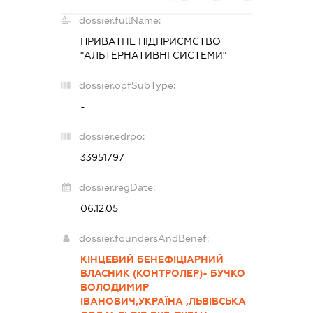
dossier.fullName:
ПРИВАТНЕ ПІДПРИЄМСТВО
"АЛЬТЕРНАТИВНІ СИСТЕМИ"
dossier.opfSubType:
-
dossier.edrpo:
33951797
dossier.regDate:
06.12.05
dossier.foundersAndBenef:
КІНЦЕВИЙ БЕНЕФІЦІАРНИЙ
ВЛАСНИК (КОНТРОЛЕР)- БУЧКО
ВОЛОДИМИР
ІВАНОВИЧ,УКРАЇНА ,ЛЬВІВСЬКА