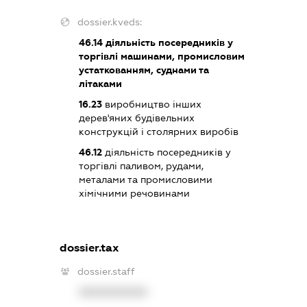
dossier.kveds:
46.14
діяльність посередників у
торгівлі машинами, промисловим
устаткованням, суднами та
літаками
16.23
виробництво інших
дерев'яних будівельних
конструкцій і столярних виробів
46.12
діяльність посередників у
торгівлі паливом, рудами,
металами та промисловими
хімічними речовинами
dossier.tax
dossier.staff
XXXXXXXXXX