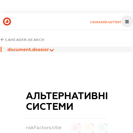
CAHEADER.GETTEST
CAHEADER.SEARCH
document.dossier
АЛЬТЕРНАТИВНІ
СИСТЕМИ
riskFactors.title
0
0
0