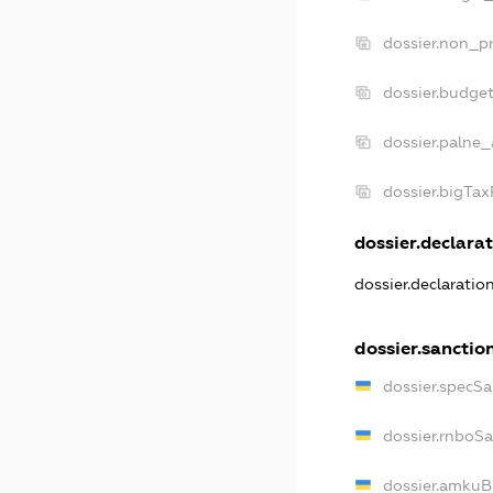
dossier.non_pr
dossier.budge
dossier.palne_
dossier.bigTa
dossier.declarat
dossier.declarati
dossier.sanctio
dossier.specS
dossier.rnboS
dossier.amkuB