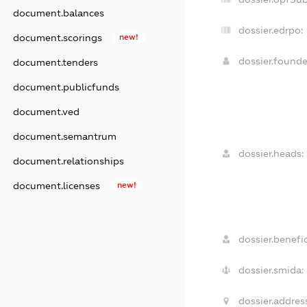
document.balances
dossier.edrpo:
document.scorings
new!
dossier.found
document.tenders
document.publicfunds
document.ved
document.semantrum
dossier.heads:
document.relationships
document.licenses
new!
dossier.benefic
dossier.smida:
dossier.addres