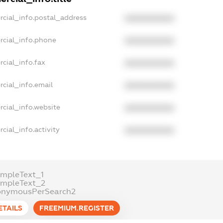
rcial_info.postal_address
XXXXXXXXXX
rcial_info.phone
XXXXXXXXXX
cial_info.fax
XXXXXXXXXX
cial_info.email
XXXXXXXXXX
rcial_info.website
XXXXXXXXXX
cial_info.activity
XXXXXXXXXX
ampleText_1
ampleText_2
onymousPerSearch2
ETAILS
FREEMIUM.REGISTER