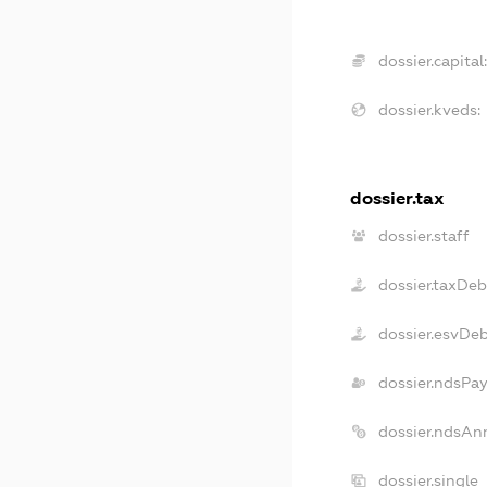
dossier.capital
dossier.kveds:
dossier.tax
dossier.staff
dossier.taxDeb
dossier.esvDe
dossier.ndsPa
dossier.ndsAn
dossier.single