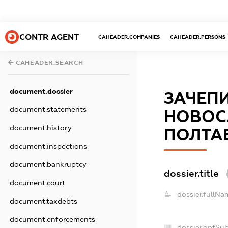
CONTR AGENT
CAHEADER.COMPANIES
CAHEADER.PERSONS
CAHEADER.SEARCH
document.dossier
ЗАЧЕПИ
document.statements
НОВОС
document.history
ПОЛТА
document.inspections
document.bankruptcy
dossier.title
document.court
dossier.fullNa
document.taxdebts
document.enforcements
dossier.opfSu