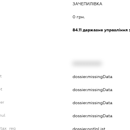
ЗАЧЕПИЛІВКА
:
0 грн.
84.11
державне управління 
XXXXXXXXXX
t
dossier.missingData
bt
dossier.missingData
yer
dossier.missingData
nul
dossier.missingData
_tax_reg
dossier.notInList