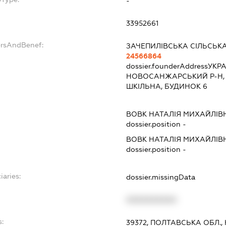
-
33952661
ersAndBenef:
ЗАЧЕПИЛІВСЬКА СІЛЬСЬК
24566864
dossier.founderAddress
УКРА
НОВОСАНЖАРСЬКИЙ Р-Н, С
ШКІЛЬНА, БУДИНОК 6
ВОВК НАТАЛІЯ МИХАЙЛІВ
dossier.position -
ВОВК НАТАЛІЯ МИХАЙЛІВ
dossier.position -
iaries:
dossier.missingData
XXXXXXXXXX
s:
39372, ПОЛТАВСЬКА ОБЛ.