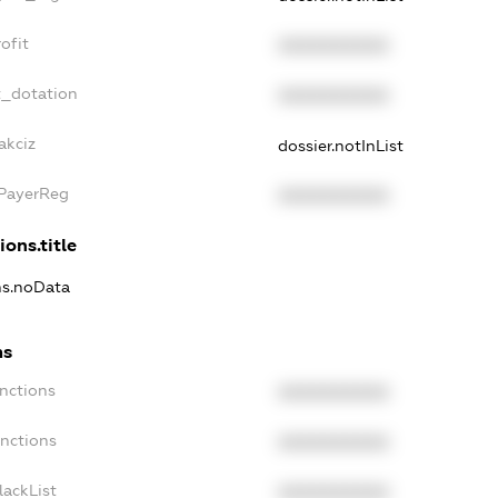
ofit
XXXXXXXXXX
t_dotation
XXXXXXXXXX
akciz
dossier.notInList
xPayerReg
XXXXXXXXXX
ions.title
ons.noData
ns
anctions
XXXXXXXXXX
anctions
XXXXXXXXXX
lackList
XXXXXXXXXX