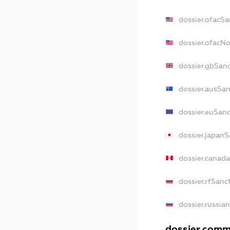
dossier.ofacSa
dossier.ofacN
dossier.gbSan
dossier.ausSa
dossier.euSan
dossier.japan
dossier.canad
dossier.rfSanc
dossier.russia
dossier.comme