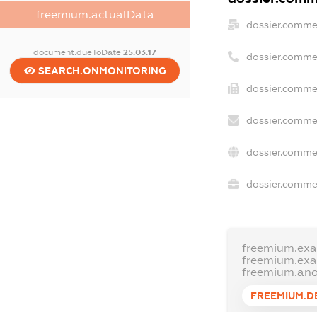
freemium.actualData
dossier.comme
document.dueToDate
25.03.17
dossier.comme
SEARCH.ONMONITORING
dossier.commer
dossier.commer
dossier.comme
dossier.commer
freemium.ex
freemium.ex
freemium.an
FREEMIUM.D