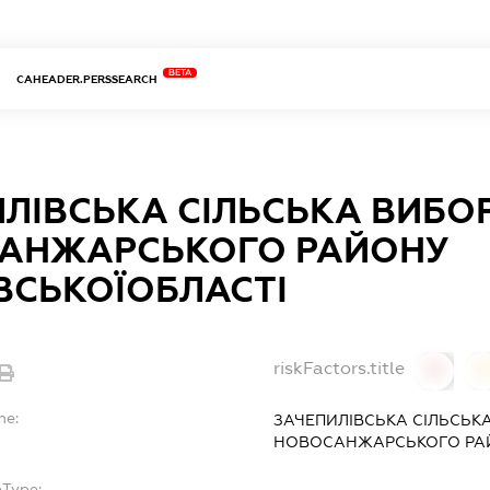
BETA
CAHEADER.PERSSEARCH
ЛІВСЬКА СІЛЬСЬКА ВИБОР
АНЖАРСЬКОГО РАЙОНУ
ВСЬКОЇОБЛАСТІ
riskFactors.title
0
0
me:
ЗАЧЕПИЛІВСЬКА СІЛЬСЬКА
НОВОСАНЖАРСЬКОГО РАЙ
bType: