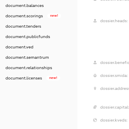
document.balances
document.scorings
new!
dossier.heads:
document.tenders
document.publicfunds
document.ved
document.semantrum
dossier.benefic
document.relationships
dossier.smida:
document.licenses
new!
dossier.addres
dossier.capital:
dossier.kveds: