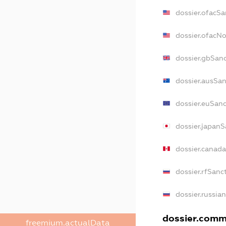
dossier.ofacSa
dossier.ofacN
dossier.gbSan
dossier.ausSan
dossier.euSanc
dossier.japanS
dossier.canad
dossier.rfSanc
dossier.russia
dossier.comme
freemium.actualData