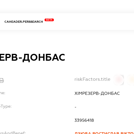
BETA
CAHEADER.PERSSEARCH
ЗЕРВ-ДОНБАС
riskFactors.title
0
0
me:
ХІМРЕЗЕРВ-ДОНБАС
bType:
-
33956418
ersAndBenef:
ДЗЮБА РОСТИСЛАВ ВІКТ