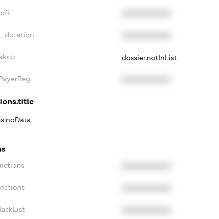
ofit
XXXXXXXXXX
t_dotation
XXXXXXXXXX
akciz
dossier.notInList
xPayerReg
XXXXXXXXXX
ions.title
ns.noData
ns
nctions
XXXXXXXXXX
anctions
XXXXXXXXXX
lackList
XXXXXXXXXX