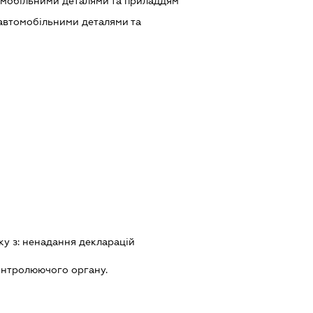
омобільними деталями та приладдям
 автомобільними деталями та
ку з:
ненадання декларацiй
онтролюючого органу.