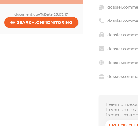
dossier.comme
document.dueToDate
25.03.17
dossier.comme
SEARCH.ONMONITORING
dossier.commer
dossier.commer
dossier.commer
dossier.commer
freemium.exa
freemium.ex
freemium.an
FREEMIUM.D