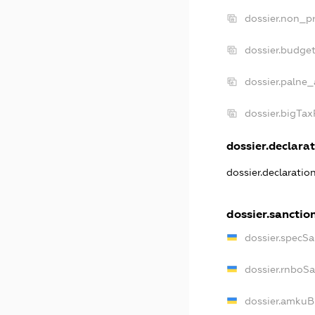
dossier.non_pr
dossier.budge
dossier.palne_
dossier.bigTa
dossier.declarat
dossier.declaratio
dossier.sanctio
dossier.specSa
dossier.rnboS
dossier.amkuB