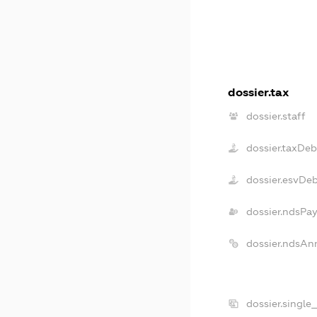
dossier.tax
dossier.staff
dossier.taxDeb
dossier.esvDe
dossier.ndsPay
dossier.ndsAn
dossier.single