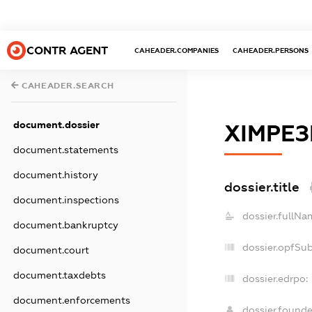
CONTR AGENT
CAHEADER.COMPANIES
CAHEADER.PERSONS
CAHEADER.SEARCH
document.dossier
ХІМРЕ
document.statements
document.history
dossier.title
document.inspections
dossier.fullNa
document.bankruptcy
dossier.opfSu
document.court
document.taxdebts
dossier.edrpo:
document.enforcements
dossier.found