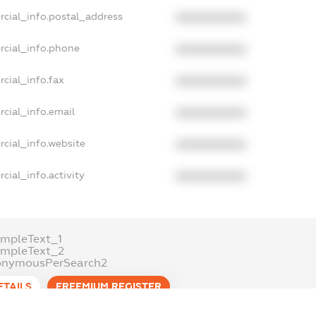
rcial_info.postal_address
XXXXXXXXXX
rcial_info.phone
XXXXXXXXXX
cial_info.fax
XXXXXXXXXX
cial_info.email
XXXXXXXXXX
cial_info.website
XXXXXXXXXX
cial_info.activity
XXXXXXXXXX
mpleText_1
ampleText_2
onymousPerSearch2
ETAILS
FREEMIUM.REGISTER