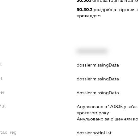
50.30.1
оптова торгівля авт
50.30.2
роздрібна торгівля
приладдям
XXXXXXXXXX
t
dossier.missingData
bt
dossier.missingData
er
dossier.missingData
nul
Анульовано з 17.08.15 у зв'яз
протягом року
Анульовано за рiшенням к
_tax_reg
dossier.notInList