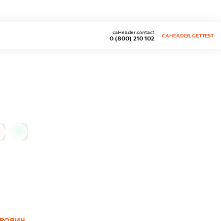
caHeader.contact
CAHEADER.GETTEST
0 (800) 210 102
0
ОРОВИЧ