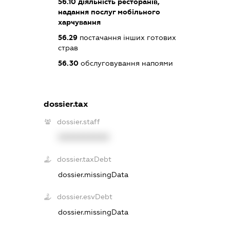
56.10
діяльність ресторанів,
надання послуг мобільного
харчування
56.29
постачання інших готових
страв
56.30
обслуговування напоями
dossier.tax
dossier.staff
XXXXXXXXXX
dossier.taxDebt
dossier.missingData
dossier.esvDebt
dossier.missingData