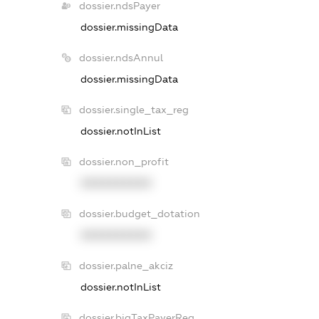
dossier.ndsPayer
dossier.missingData
dossier.ndsAnnul
dossier.missingData
dossier.single_tax_reg
dossier.notInList
dossier.non_profit
XXXXXXXXXX
dossier.budget_dotation
XXXXXXXXXX
dossier.palne_akciz
dossier.notInList
dossier.bigTaxPayerReg