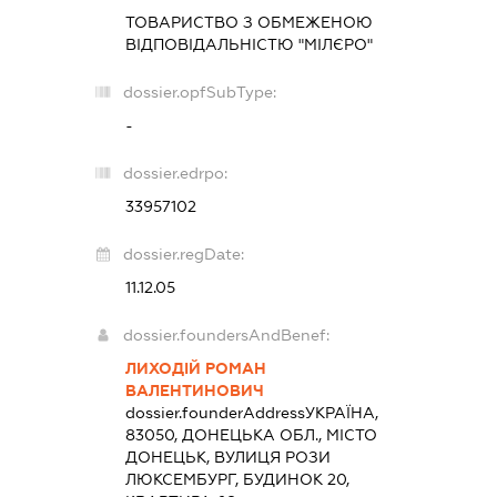
ТОВАРИСТВО З ОБМЕЖЕНОЮ
ВІДПОВІДАЛЬНІСТЮ "МІЛЄРО"
dossier.opfSubType:
-
dossier.edrpo:
33957102
dossier.regDate:
11.12.05
dossier.foundersAndBenef:
ЛИХОДІЙ РОМАН
ВАЛЕНТИНОВИЧ
dossier.founderAddress
УКРАЇНА,
83050, ДОНЕЦЬКА ОБЛ., МІСТО
ДОНЕЦЬК, ВУЛИЦЯ РОЗИ
ЛЮКСЕМБУРГ, БУДИНОК 20,