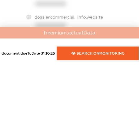
XXXXXXXXXX
dossier.commercial_info.website
XXXXXXXXXX
freemium.actualData
dossier.commercial_info.activity
XXXXXXXXXX
document.dueToDate
31.10.25
SEARCH.ONMONITORING
freemium.exampleText_1
freemium.exampleText_2
freemium.anonymousPerSearch2
FREEMIUM.DETAILS
FREEMIUM.REGISTER