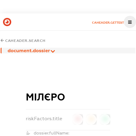
CAHEADER.GETTEST
CAHEADER.SEARCH
document.dossier
МІЛЄРО
riskFactors.title
0
0
0
dossier.fullName: