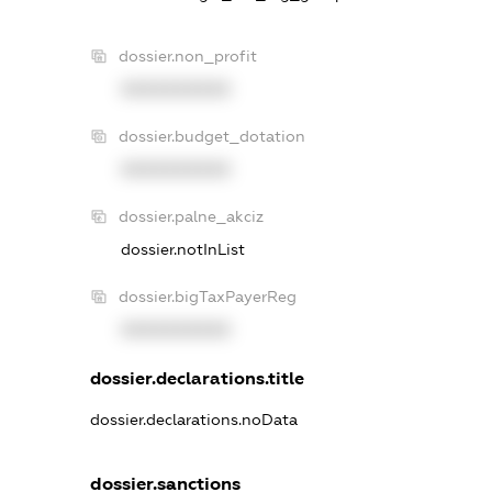
dossier.non_profit
XXXXXXXXXX
dossier.budget_dotation
XXXXXXXXXX
dossier.palne_akciz
dossier.notInList
dossier.bigTaxPayerReg
XXXXXXXXXX
dossier.declarations.title
dossier.declarations.noData
dossier.sanctions