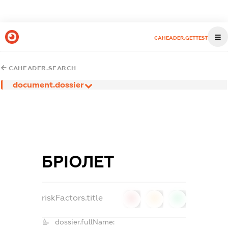
CAHEADER.GETTEST
CAHEADER.SEARCH
document.dossier
БРІОЛЕТ
riskFactors.title
0
0
0
dossier.fullName: