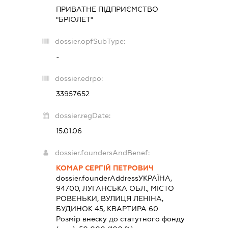
ПРИВАТНЕ ПІДПРИЄМСТВО
"БРІОЛЕТ"
dossier.opfSubType:
-
dossier.edrpo:
33957652
dossier.regDate:
15.01.06
dossier.foundersAndBenef:
КОМАР СЕРГІЙ ПЕТРОВИЧ
dossier.founderAddress
УКРАЇНА,
94700, ЛУГАНСЬКА ОБЛ., МІСТО
РОВЕНЬКИ, ВУЛИЦЯ ЛЕНІНА,
БУДИНОК 45, КВАРТИРА 60
Розмір внеску до статутного фонду