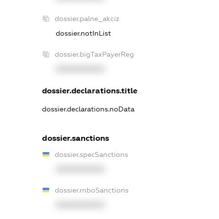
dossier.palne_akciz
dossier.notInList
dossier.bigTaxPayerReg
XXXXXXXXXX
dossier.declarations.title
dossier.declarations.noData
dossier.sanctions
dossier.specSanctions
XXXXXXXXXX
dossier.rnboSanctions
XXXXXXXXXX