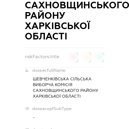
САХНОВЩИНСЬКОГ
РАЙОНУ
ХАРКІВСЬКОЇ
ОБЛАСТІ
riskFactors.title
0
0
0
dossier.fullName:
ШЕВЧЕНКІВСЬКА СІЛЬСЬКА
ВИБОРЧА КОМІСІЯ
САХНОВЩИНСЬКОГО РАЙОНУ
ХАРКІВСЬКОЇ ОБЛАСТІ
dossier.opfSubType:
-