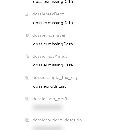
dossier.missingData
dossier.esvDebt
dossier.missingData
dossier.ndsPayer
dossier.missingData
dossier.ndsAnnul
dossier.missingData
dossier.single_tax_reg
dossier.notInList
dossier.non_profit
XXXXXXXXXX
dossier.budget_dotation
XXXXXXXXXX