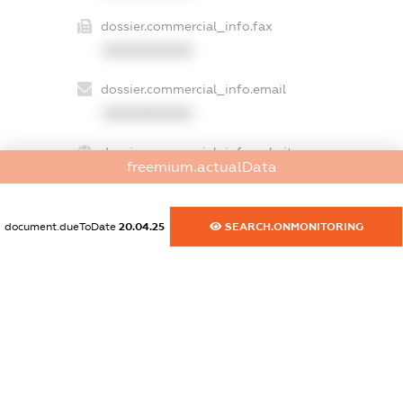
dossier.commercial_info.fax
XXXXXXXXXX
dossier.commercial_info.email
XXXXXXXXXX
dossier.commercial_info.website
freemium.actualData
XXXXXXXXXX
dossier.commercial_info.activity
document.dueToDate
20.04.25
SEARCH.ONMONITORING
XXXXXXXXXX
freemium.exampleText_1
freemium.exampleText_2
freemium.anonymousPerSearch2
FREEMIUM.DETAILS