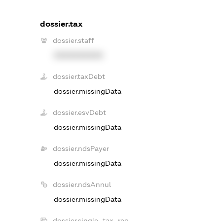
dossier.tax
dossier.staff
XXXXXXXXXX
dossier.taxDebt
dossier.missingData
dossier.esvDebt
dossier.missingData
dossier.ndsPayer
dossier.missingData
dossier.ndsAnnul
dossier.missingData
dossier.single_tax_reg