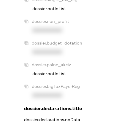
dossier.notInList
dossier.non_profit
XXXXXXXXXX
dossier.budget_dotation
XXXXXXXXXX
dossier.palne_akciz
dossier.notInList
dossier.bigTaxPayerReg
XXXXXXXXXX
dossier.declarations.title
dossier.declarations.noData