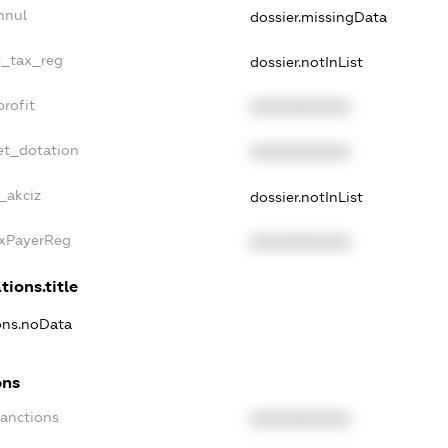
nnul
dossier.missingData
le_tax_reg
dossier.notInList
profit
XXXXXXXXXX
et_dotation
XXXXXXXXXX
_akciz
dossier.notInList
axPayerReg
XXXXXXXXXX
tions.title
ions.noData
ons
Sanctions
XXXXXXXXXX