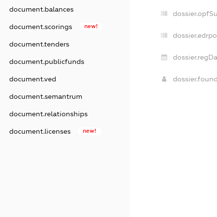
document.balances
dossier.opfS
document.scorings
new!
dossier.edrpo
document.tenders
dossier.regDa
document.publicfunds
document.ved
dossier.foun
document.semantrum
document.relationships
document.licenses
new!