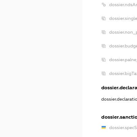
dossier.ndsA
dossier.sing
dossier.non_
dossier.budg
dossier.palne
dossier.bigT
dossier.declara
dossier.declarat
dossier.sancti
dossier.spec