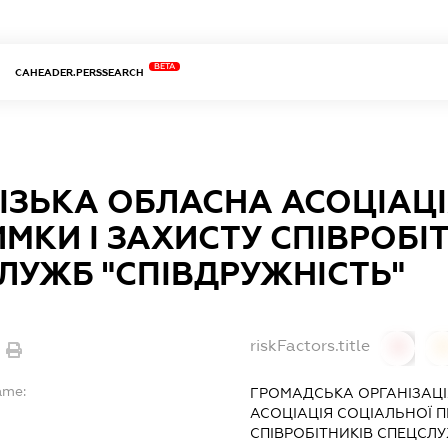
BETA
CAHEADER.PERSSEARCH
ІЗЬКА ОБЛАСНА АСОЦІАЦІ
ИМКИ І ЗАХИСТУ СПІВРОБІ
ЛУЖБ "СПІВДРУЖНІСТЬ"
riskFactors.title
0
ame:
ГРОМАДСЬКА ОРГАНІЗАЦІ
АСОЦІАЦІЯ СОЦІАЛЬНОЇ П
СПІВРОБІТНИКІВ СПЕЦСЛУ