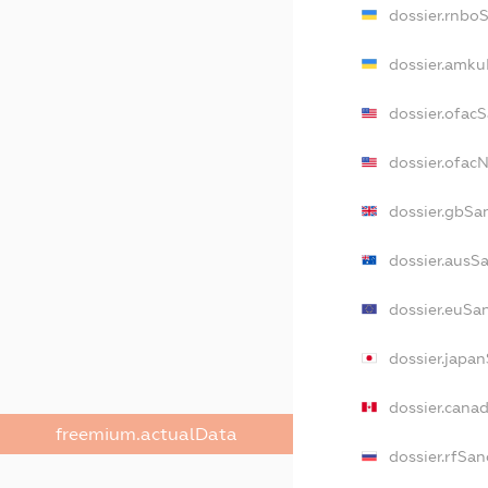
dossier.rnbo
dossier.amku
dossier.ofac
dossier.ofa
dossier.gbSa
dossier.ausS
dossier.euSa
dossier.japa
dossier.cana
freemium.actualData
dossier.rfSan