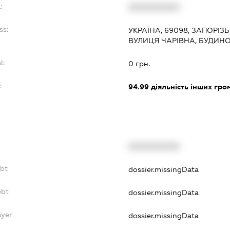
:
XXXXXXXXXX
ss:
УКРАЇНА, 69098, ЗАПОРІЗ
ВУЛИЦЯ ЧАРІВНА, БУДИНОК
l:
0 грн.
:
94.99
діяльність інших грома
XXXXXXXXXX
ebt
dossier.missingData
ebt
dossier.missingData
ayer
dossier.missingData