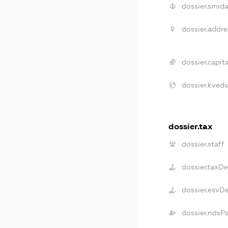
dossier.smida
dossier.addre
dossier.capita
dossier.kveds
dossier.tax
dossier.staff
dossier.taxD
dossier.esvD
dossier.ndsP