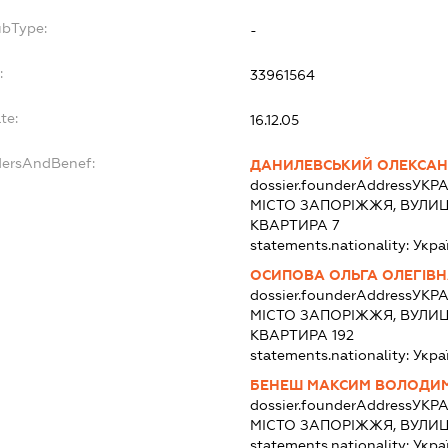
ubType:
-
:
33961564
te:
16.12.05
dersAndBenef:
ДАНИЛЕВСЬКИЙ ОЛЕКСА
dossier.founderAddress
УКРА
МІСТО ЗАПОРІЖЖЯ, ВУЛИЦ
КВАРТИРА 7
statements.nationality:
Укра
ОСИПОВА ОЛЬГА ОЛЕГІВ
dossier.founderAddress
УКРА
МІСТО ЗАПОРІЖЖЯ, ВУЛИЦ
КВАРТИРА 192
statements.nationality:
Укра
БЕНЕШ МАКСИМ ВОЛОДИ
dossier.founderAddress
УКРА
МІСТО ЗАПОРІЖЖЯ, ВУЛИ
statements.nationality:
Укра