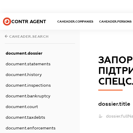
CONTR AGENT
CAHEADER.COMPANIES
CAHEADER.PERSONS
CAHEADER.SEARCH
document.dossier
ЗАПОР
document.statements
ПІДТР
document.history
СПЕЦС
document.inspections
document.bankruptcy
dossier.title
document.court
dossier.fullN
document.taxdebts
document.enforcements